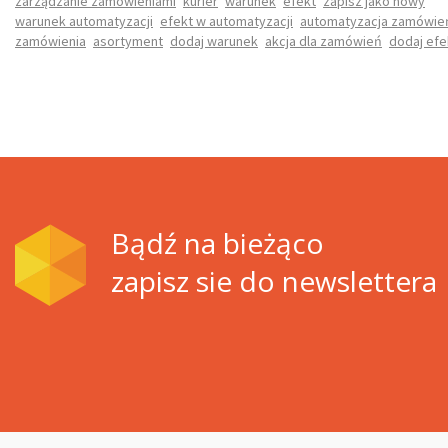
zarządzanie zamówieniami
kurier
warunek
efekt
zapisz jako nowy
warunek automatyzacji
efekt w automatyzacji
automatyzacja zamówie
zamówienia
asortyment
dodaj warunek
akcja dla zamówień
dodaj efe
Bądź na bieżąco
zapisz sie do newslettera