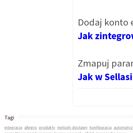
Dodaj konto e
Jak zintegro
Zmapuj param
Jak w Sella
Tagi
integracja
allegro
produkty
metody dostawy
konfiguracja
automatyz