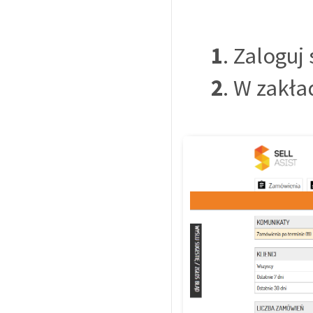
1
. Zaloguj
2
. W zakł