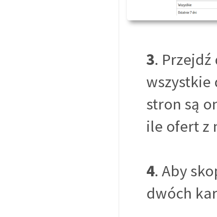
3
. Przejdź
wszystkie 
stron są o
ile ofert z
4
. Aby sko
dwóch kar