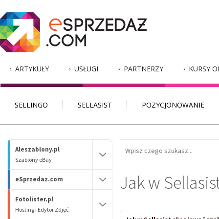
ARTYKUŁY
USŁUGI
PARTNERZY
KURSY O
SELLINGO
SELLASIST
POZYCJONOWANIE
Aleszablony.pl
Szablony eBay
Jak w Sellasi
eSprzedaz.com
Fotolister.pl
Hosting i Edytor Zdjęć