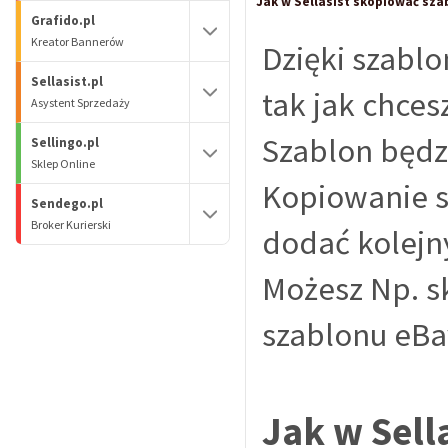
Jak w Sellasist skopiować sza
Grafido.pl
Kreator Bannerów
Dzięki szabl
Sellasist.pl
tak jak chce
Asystent Sprzedaży
Szablon będz
Sellingo.pl
Sklep Online
Kopiowanie s
Sendego.pl
Broker Kurierski
dodać kolejn
Możesz Np. s
szablonu eBa
Jak w Sell