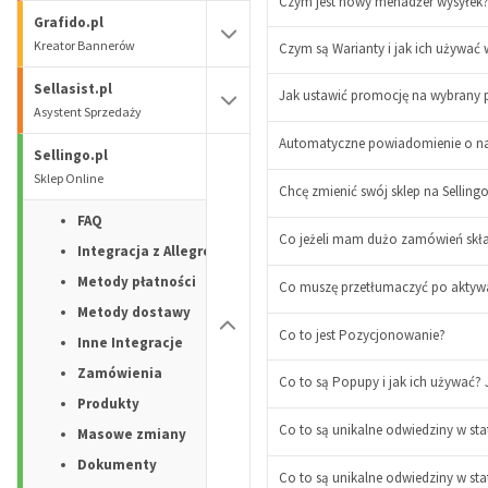
Czym jest nowy menadżer wysyłek?
Grafido.pl
Kreator Bannerów
Czym są Warianty i jak ich używać 
Sellasist.pl
Jak ustawić promocję na wybrany p
-
Asystent Sprzedaży
Automatyczne powiadomienie o n
+
Sellingo.pl
-
Sklep Online
+
Chcę zmienić swój sklep na Sellingo
FAQ
Co jeżeli mam dużo zamówień skład
Integracja z Allegro
Metody płatności
Co muszę przetłumaczyć po aktywa
Metody dostawy
Co to jest Pozycjonowanie?
Inne Integracje
Zamówienia
Co to są Popupy i jak ich używać?
Produkty
Co to są unikalne odwiedziny w sta
Masowe zmiany
-
Dokumenty
+
Co to są unikalne odwiedziny w st