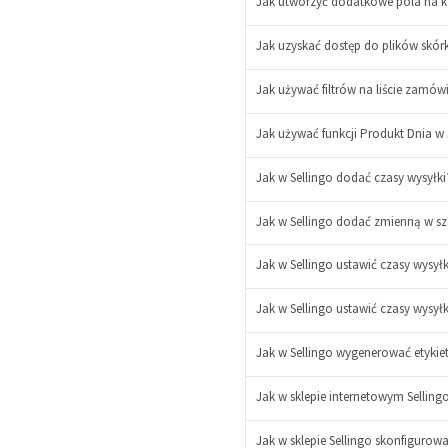
Jak utworzyć dodatkowe pola na ka
Jak uzyskać dostęp do plików skórk
Jak używać filtrów na liście zamów
Jak używać funkcji Produkt Dnia w s
Jak w Sellingo dodać czasy wysyłk
Jak w Sellingo dodać zmienną w sz
Jak w Sellingo ustawić czasy wysyłki
Jak w Sellingo ustawić czasy wysył
-
+
Jak w Sellingo wygenerować etykiet
Jak w sklepie internetowym Selling
Jak w sklepie Sellingo skonfiguro