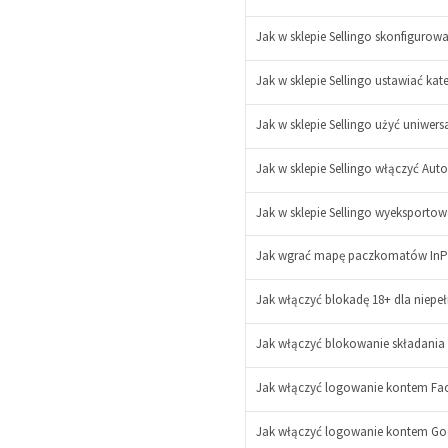
Jak w sklepie Sellingo skonfigur
Jak w sklepie Sellingo ustawiać kat
Jak w sklepie Sellingo użyć uniwer
Jak w sklepie Sellingo włączyć A
Jak w sklepie Sellingo wyeksportow
Jak wgrać mapę paczkomatów InPost 
Jak włączyć blokadę 18+ dla niepe
-
+
Jak włączyć blokowanie składania
Jak włączyć logowanie kontem Fac
Jak włączyć logowanie kontem Goog