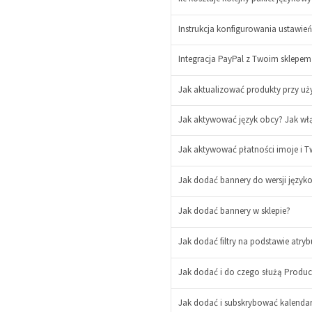
Instrukcja konfigurowania ustawień
Integracja PayPal z Twoim sklepem w
Jak aktualizować produkty przy uży
-
Jak aktywować język obcy? Jak wł
+
Jak aktywować płatności imoje i Tw
-
Jak dodać bannery do wersji języ
+
-
+
Jak dodać bannery w sklepie?
Jak dodać filtry na podstawie atry
Jak dodać i do czego służą Produc
Jak dodać i subskrybować kalenda