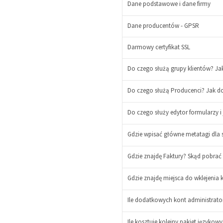
Dane podstawowe i dane firmy
Dane producentów - GPSR
Darmowy certyfikat SSL
Do czego służą grupy klientów? Jak
-
Do czego służą Producenci? Jak do
+
-
+
Do czego służy edytor formularzy i
Gdzie wpisać główne metatagi dla 
Gdzie znajdę Faktury? Skąd pobrać
Gdzie znajdę miejsca do wklejenia
Ile dodatkowych kont administrat
Ile kosztuje kolejny pakiet językowy