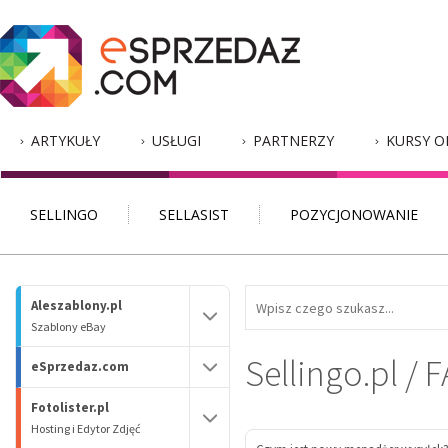
ARTYKUŁY
USŁUGI
PARTNERZY
KURSY O
SELLINGO
SELLASIST
POZYCJONOWANIE
Aleszablony.pl
Szablony eBay
Sellingo.pl / 
eSprzedaz.com
Fotolister.pl
Hosting i Edytor Zdjęć