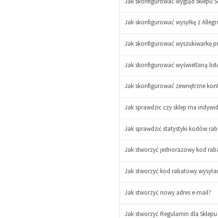
Jak skonfigurować wygląd sklepu S
Jak skonfigurować wysyłkę z Allegr
Jak skonfigurować wyszukiwarkę 
-
+
Jak skonfigurować wyświetlaną lis
Jak skonfigurować zewnętrzne kont
Jak sprawdzic czy sklep ma indywi
-
+
Jak sprawdzić statystyki kodów rab
Jak stworzyć jednorazowy kod rabat
Jak stworzyć kod rabatowy wysyłan
-
+
Jak stworzyć nowy adres e-mail?
Jak stworzyć Regulamin dla Sklepu