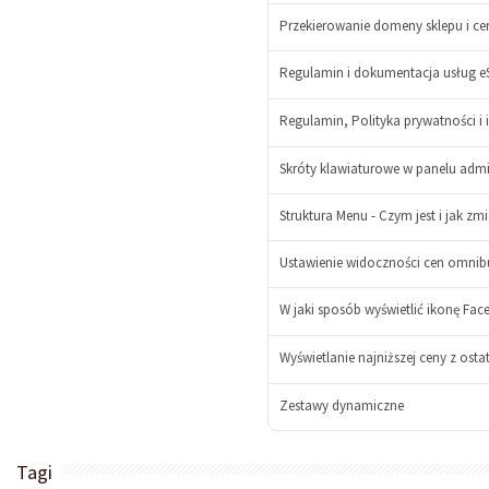
Przekierowanie domeny sklepu i cer
-
Regulamin i dokumentacja usług e
+
-
Regulamin, Polityka prywatności i 
+
-
+
Skróty klawiaturowe w panelu adm
Struktura Menu - Czym jest i jak zm
Ustawienie widoczności cen omnibu
-
W jaki sposób wyświetlić ikonę Fac
+
-
Wyświetlanie najniższej ceny z ostat
+
-
+
Zestawy dynamiczne
Tagi