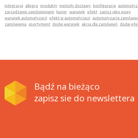
integracja
allegro
produkty
metody dostawy
konfiguracja
automatyz
-
zarządzanie zamówieniami
kurier
warunek
efekt
zapisz jako nowy
+
warunek automatyzacji
efekt w automatyzacji
automatyzacja zamówie
zamówienia
asortyment
dodaj warunek
akcja dla zamówień
dodaj efe
Bądź na bieżąco
zapisz sie do newslettera