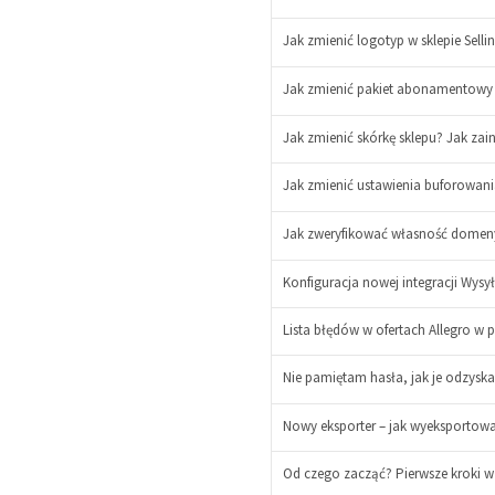
Jak zmienić logotyp w sklepie Selli
Jak zmienić pakiet abonamentowy 
Jak zmienić skórkę sklepu? Jak za
Jak zmienić ustawienia buforowan
Jak zweryfikować własność domeny
-
+
Konfiguracja nowej integracji Wysył
Lista błędów w ofertach Allegro w p
Nie pamiętam hasła, jak je odzysk
-
Nowy eksporter – jak wyeksportować
+
-
Od czego zacząć? Pierwsze kroki w s
+