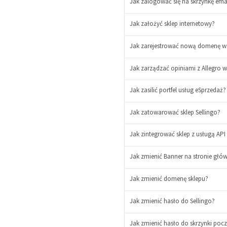
Jak zalogować się na skrzynkę emai
Jak założyć sklep internetowy?
Jak zarejestrować nową domenę w
Jak zarządzać opiniami z Allegro w
Jak zasilić portfel usług eSprzeda
Jak zatowarować sklep Sellingo?
-
Jak zintegrować sklep z usługą AP
+
Jak zmienić Banner na stronie głó
-
+
Jak zmienić domenę sklepu?
Jak zmienić hasło do Sellingo?
Jak zmienić hasło do skrzynki pocz