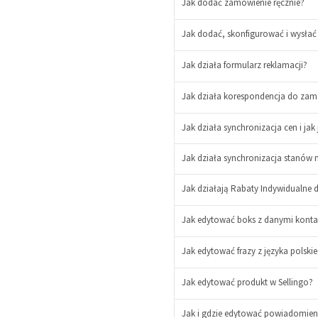
Jak dodać zamówienie ręcznie?
Jak dodać, skonfigurować i wysłać 
Jak działa formularz reklamacji?
Jak działa korespondencja do za
Jak działa synchronizacja cen i jak
Jak działa synchronizacja stanów 
Jak działają Rabaty Indywidualne d
-
Jak edytować boks z danymi kont
+
-
+
Jak edytować frazy z języka polskie
Jak edytować produkt w Sellingo?
Jak i gdzie edytować powiadomien