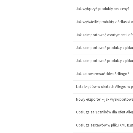
Jak wyłączyć produkty bez ceny?
Jak wyświetlić produkty z Sellasist 
Jak zaimportować asortyment i ofer
Jak zaimportować produkty z plik
Jak zaimportować produkty z pliku
-
+
Jak zatowarować sklep Sellingo?
Lista błędów w ofertach Allegro w p
Nowy eksporter – jak wyeksportować
-
Obsługa załączników dla ofert Alleg
+
-
Obsługa zestawów w pliku XML B2B
+
-