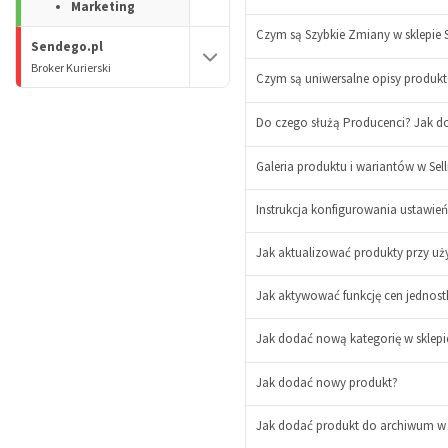
Marketing
Czym są Szybkie Zmiany w sklepie S
Sendego.pl
Broker Kurierski
Czym są uniwersalne opisy produkt
-
+
Do czego służą Producenci? Jak do
Galeria produktu i wariantów w Sel
Instrukcja konfigurowania ustawień
Jak aktualizować produkty przy uży
-
Jak aktywować funkcję cen jednost
+
-
Jak dodać nową kategorię w sklepi
+
-
Jak dodać nowy produkt?
+
-
Jak dodać produkt do archiwum w s
+