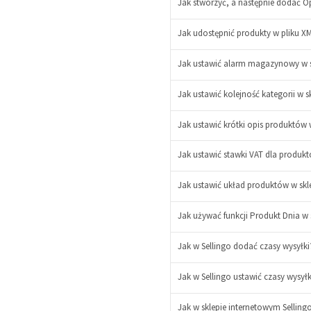
Jak stworzyć, a następnie dodać O
Jak udostępnić produkty w pliku 
Jak ustawić alarm magazynowy w sk
Jak ustawić kolejność kategorii w s
Jak ustawić krótki opis produktów
Jak ustawić stawki VAT dla produk
Jak ustawić układ produktów w skle
-
+
Jak używać funkcji Produkt Dnia w s
Jak w Sellingo dodać czasy wysyłk
Jak w Sellingo ustawić czasy wysył
Jak w sklepie internetowym Selling