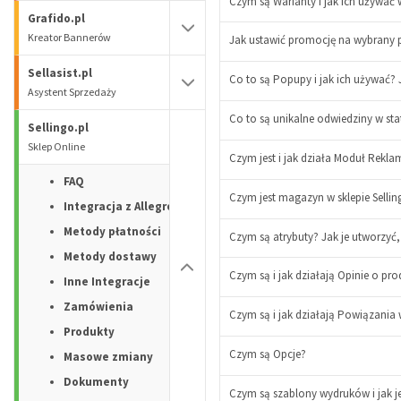
Czym są Warianty i jak ich używać 
Grafido.pl
Kreator Bannerów
Jak ustawić promocję na wybrany p
Sellasist.pl
Co to są Popupy i jak ich używać?
-
Asystent Sprzedaży
+
Co to są unikalne odwiedziny w st
Sellingo.pl
Sklep Online
Czym jest i jak działa Moduł Rekla
FAQ
Czym jest magazyn w sklepie Sell
Integracja z Allegro
Metody płatności
Czym są atrybuty? Jak je utworzyć,
Metody dostawy
Czym są i jak działają Opinie o pr
Inne Integracje
Zamówienia
Czym są i jak działają Powiązania
-
Produkty
+
Czym są Opcje?
Masowe zmiany
Dokumenty
Czym są szablony wydruków i jak j