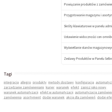
+
Powiązanie produktów z zamówienia
Przygotowanie magazynu i asorty
Skróty klawiaturowe w panelu adm
-
Ustawienie widoczności cen omnibu
+
Wyświetlanie stanów magazynowych n
-
Zestawy Produktów w Panelu Selli
+
-
+
Tagi
integracja
allegro
produkty
metody dostawy
konfiguracja
automatyz
-
zarządzanie zamówieniami
kurier
warunek
efekt
zapisz jako nowy
+
warunek automatyzacji
efekt w automatyzacji
automatyzacja zamówie
zamówienia
asortyment
dodaj warunek
akcja dla zamówień
dodaj efe