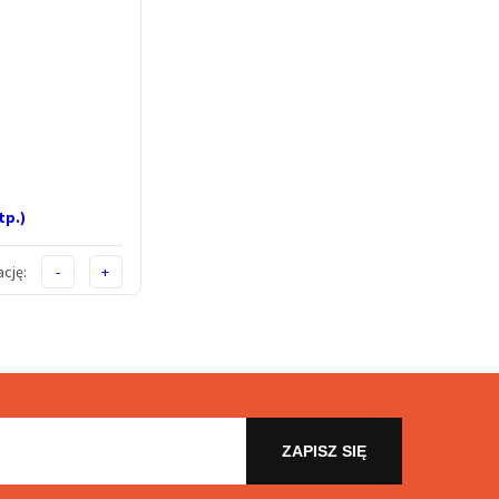
tp.)
cję:
-
+
ZAPISZ SIĘ