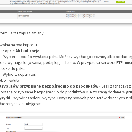
 formularz i zapisz zmiany.
owolna nazwa importu.
erz opcję
Aktualizacja
.
a
- Wybierz sposób wysłania pliku. Możesz wysłać go ręcznie, albo podać jeg
liku wymaga logowania, podaj login i hasło. W przypadku serwera FTP mus
ieżkę do pliku.
r
- Wybierz separator.
ybór waluty.
atrybutów przypisane bezpośrednio do produktów
- Jeśli zaznaczysz 
zostaną przypisane bezpośrednio do produktów. Nie zostaną dodane w gru
ysyłki
- Wybór szablonu wysyłki. Dotyczy nowych produktów dodanych z pli
ączonych z istniejącymi.