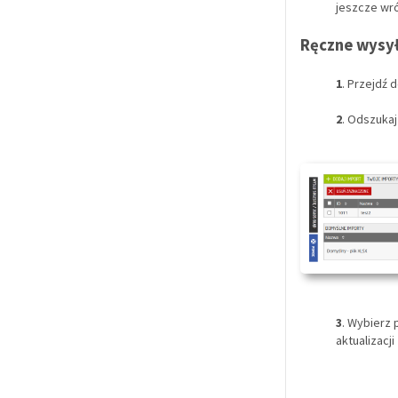
jeszcze wró
Ręczne wysył
1
. Przejdź 
2
. Odszukaj 
3
. Wybierz 
aktualizacj