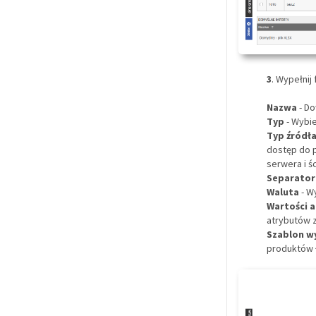
3
. Wypełnij
Nazwa
- D
Typ
- Wybi
Typ źródł
dostęp do p
serwera i śc
Separato
Waluta
- W
Wartości 
atrybutów 
Szablon w
produktów ł