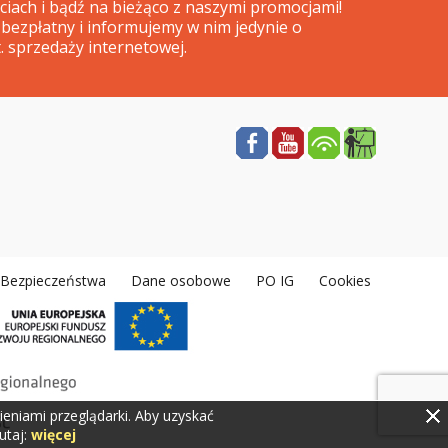
iach i bądź na bieżąco z naszymi promocjami!
 bezpłatny i informujemy w nim jedynie o
. sprzedaży internetowej.
a Bezpieczeństwa
Dane osobowe
PO IG
Cookies
eniami przeglądarki. Aby uzyskać
utaj:
więcej