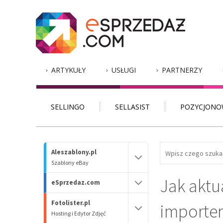
ARTYKUŁY
USŁUGI
PARTNERZY
SELLINGO
SELLASIST
POZYCJONO
Aleszablony.pl
Szablony eBay
Jak aktu
eSprzedaz.com
Fotolister.pl
importer
Hosting i Edytor Zdjęć