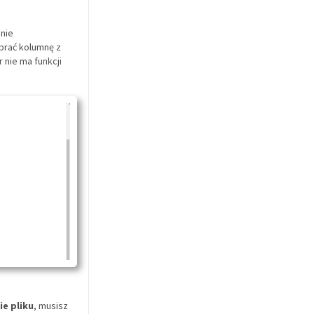
anie
ybrać kolumnę z
 nie ma funkcji
ie pliku
, musisz