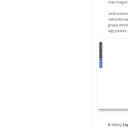
stan magaz
Jeśli kolum
zaktualizow
grupą atryb
wgrywania z
5
. Kliknij
Za