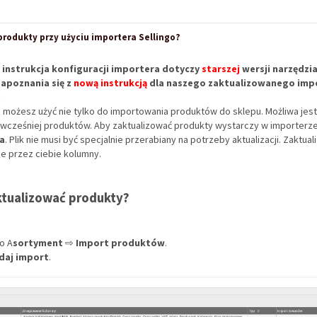
produkty przy użyciu importera Sellingo?
 instrukcja konfiguracji importera dotyczy
starszej
wersji narzędzi
apoznania się z
nową instrukcją
dla naszego zaktualizowanego imp
.
o możesz użyć nie tylko do importowania produktów do sklepu. Możliwa jest 
wcześniej produktów. Aby zaktualizować produkty wystarczy w importerz
ja
. Plik nie musi być specjalnie przerabiany na potrzeby aktualizacji. Zaktu
e przez ciebie kolumny.
tualizować produkty?
do A
sortyment
⇨
Import produktów
.
daj import
.