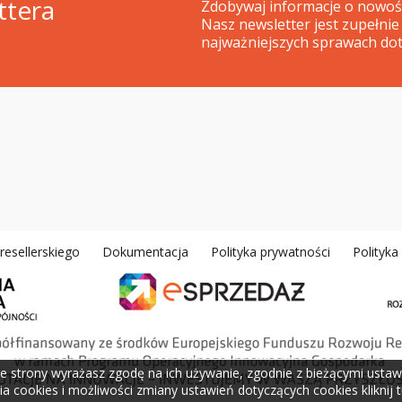
ttera
Zdobywaj informacje o nowośc
Nasz newsletter jest zupełnie
najważniejszych sprawach dot
esellerskiego
Dokumentacja
Polityka prywatności
Polityk
e strony wyrażasz zgodę na ich używanie, zgodnie z bieżącymi ustawi
a cookies i możliwości zmiany ustawień dotyczących cookies kliknij t