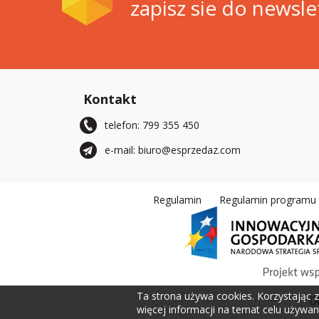
zapisz sie do newsle
Kontakt
telefon: 799 355 450
e-mail: biuro@esprzedaz.com
Regulamin
Regulamin programu r
Ta strona używa cookies. Korzystając z
więcej informacji na temat celu używani