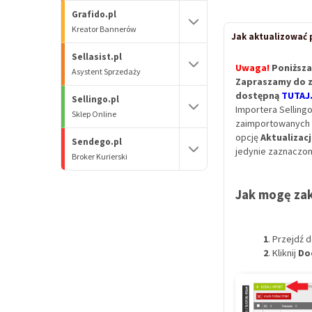
Grafido.pl
Kreator Bannerów
Jak aktualizować 
Sellasist.pl
Uwaga!
Poniższa
Asystent Sprzedaży
Zapraszamy do z
dostępną
TUTAJ
Sellingo.pl
Importera Selling
Sklep Online
zaimportowanych 
opcję
Aktualizac
Sendego.pl
jedynie zaznaczon
Broker Kurierski
Jak mogę zak
1
. Przejdź 
2
. Kliknij
Do