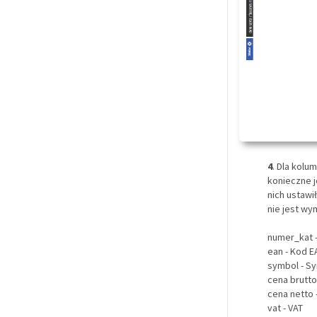
4
. Dla kolu
konieczne j
nich ustawi
nie jest w
numer_kat 
ean - Kod E
symbol - S
cena brutto
cena netto 
vat - VAT