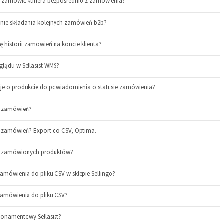
go zamówić kuriera bezpośrednio z zamówienia?
nie składania kolejnych zamówień b2b?
ę historii zamowień na koncie klienta?
glądu w Sellasist WMS?
cje o produkcie do powiadomienia o statusie zamówienia?
ę zamówień?
ę zamówień? Export do CSV, Optima.
tę zamówionych produktów?
mówienia do pliku CSV w sklepie Sellingo?
amówienia do pliku CSV?
bonamentowy Sellasist?