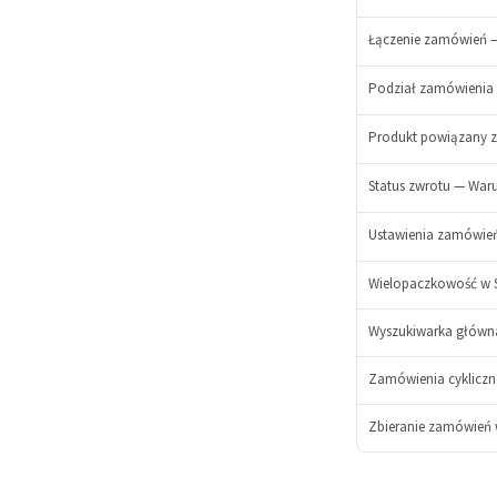
Łączenie zamówień —
-
Podział zamówienia
+
-
+
Produkt powiązany z
Status zwrotu — War
Ustawienia zamówień
Wielopaczkowość w Se
Wyszukiwarka główna 
Zamówienia cykliczne
-
Zbieranie zamówień
+
-
+
-