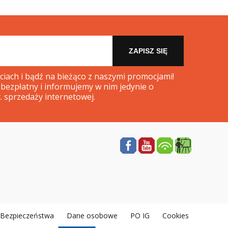
ZAPISZ SIĘ
iach i bądź na bieżąco z naszymi promocjami!
 bezpłatny i informujemy w nim jedynie o
. sprzedaży internetowej.
a Bezpieczeństwa
Dane osobowe
PO IG
Cookies