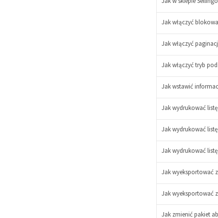
Jak w sklepie Sellin
Jak włączyć blokowa
-
+
Jak włączyć paginacj
Jak włączyć tryb pod
Jak wstawić informa
Jak wydrukować list
Jak wydrukować list
Jak wydrukować lis
Jak wyeksportować za
Jak wyeksportować z
Jak zmienić pakiet a