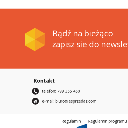
+
-
+
Bądź na bieżąco
zapisz sie do newsle
Kontakt
telefon: 799 355 450
e-mail: biuro@esprzedaz.com
Regulamin
Regulamin programu r