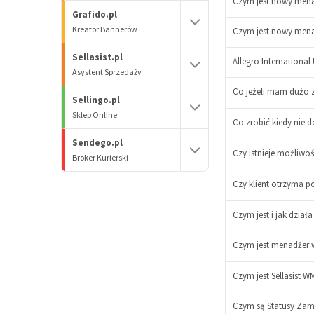
Czym jest nowy men
Grafido.pl
Kreator Bannerów
Czym jest nowy mena
Sellasist.pl
Allegro Internationa
-
Asystent Sprzedaży
Co jeżeli mam dużo z
+
Sellingo.pl
-
Sklep Online
Co zrobić kiedy nie
+
-
Sendego.pl
+
Czy istnieje możliwo
Broker Kurierski
Czy klient otrzyma 
Czym jest i jak dział
Czym jest menadżer 
Czym jest Sellasist 
-
Czym są Statusy Za
+