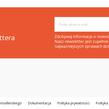
ttera
Zdobywaj informacje o nowośc
Nasz newsletter jest zupełnie
najważniejszych sprawach dot
esellerskiego
Dokumentacja
Polityka prywatności
Polityk