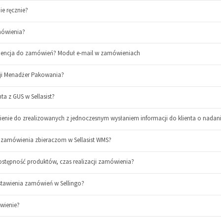
e ręcznie?
mówienia?
dencja do zamówień? Moduł e-mail w zamówieniach
cji Menadżer Pakowania?
ta z GUS w Sellasist?
enie do zrealizowanych z jednoczesnym wysłaniem informacji do klienta o nadani
ć zamówienia zbieraczom w Sellasist WMS?
stępność produktów, czas realizacji zamówienia?
stawienia zamówień w Sellingo?
wienie?