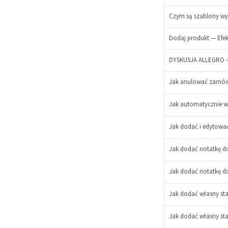
Czym są szablony wyd
-
Dodaj produkt — Efe
+
-
DYSKUSJA ALLEGRO —
+
-
Jak anulować zamówie
+
-
Jak automatycznie wy
+
-
+
Jak dodać i edytowa
Jak dodać notatkę do
Jak dodać notatkę 
Jak dodać własny sta
Jak dodać własny st