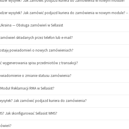
adżer wysyłek? Jak zamówić podjazd kuriera do zamówienia w nowym module?
dżer wysyłek? Jak zamówić podjazd kuriera do zamówienia w nowym module? – S
l Ukraina — Obsługa zamówień w Sellasist
amówień składanych przez telefon lub e-mail?
 dostaję powiadomień o nowych zamówieniach?
ść wygenerowania spisu przedmiotów z transakcji?
powiadomienie o zmianie statusu zamówienia?
a Moduł Reklamacji RMA w Sellasist?
wysyłek? Jak zamówić podjazd kuriera do zamówienia?
WMS? Jak skonfigurować Sellasist WMS?
mówień?