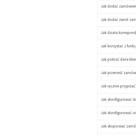
Jak dodać zamówieni
Jak dodać zwrot za
Jak działa korespon
Jak korzystać z funk
-
+
Jak pobrać dane klien
Jak przenieść zamówi
Jak ręcznie przypisa
Jak skonfigurować do
Jak skonfigurować u
Jak skopiować zamó