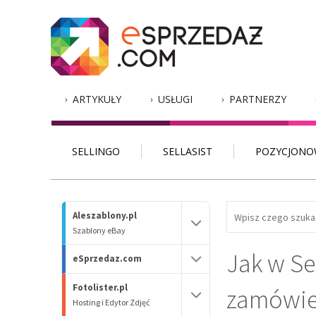
ARTYKUŁY
USŁUGI
PARTNERZY
SELLINGO
SELLASIST
POZYCJONO
Aleszablony.pl
Szablony eBay
Jak w Se
eSprzedaz.com
Fotolister.pl
zamówie
Hosting i Edytor Zdjęć