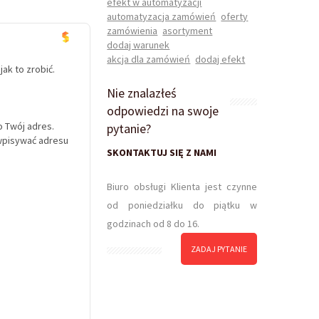
efekt w automatyzacji
automatyzacja zamówień
oferty
zamówienia
asortyment
dodaj warunek
akcja dla zamówień
dodaj efekt
ak to zrobić.
Nie znalazłeś
odpowiedzi na swoje
o Twój adres.
pytanie?
 wpisywać adresu
SKONTAKTUJ SIĘ Z NAMI
Biuro obsługi Klienta jest czynne
od poniedziałku do piątku w
godzinach od 8 do 16.
ZADAJ PYTANIE