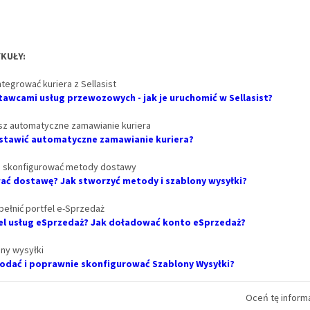
KUŁY:
ntegrować kuriera z Sellasist
tawcami usług przewozowych - jak je uruchomić w Sellasist?
sz automatyczne zamawianie kuriera
 ustawić automatyczne zamawianie kuriera?
 i skonfigurować metody dostawy
ać dostawę? Jak stworzyć metody i szablony wysyłki?
pełnić portfel e-Sprzedaż
tfel usług eSprzedaż? Jak doładować konto eSprzedaż?
ony wysyłki
 dodać i poprawnie skonfigurować Szablony Wysyłki?
Oceń tę informa