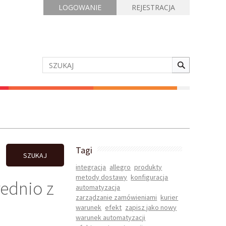
LOGOWANIE
REJESTRACJA
Tagi
SZUKAJ
integracja
allegro
produkty
metody dostawy
konfiguracja
rednio z
automatyzacja
zarządzanie zamówieniami
kurier
warunek
efekt
zapisz jako nowy
warunek automatyzacji