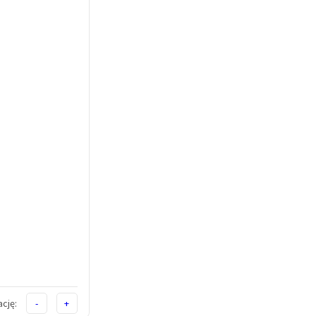
cję:
-
+