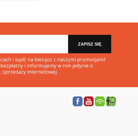
ZAPISZ SIĘ
iach i bądź na bieżąco z naszymi promocjami!
 bezpłatny i informujemy w nim jedynie o
. sprzedaży internetowej.