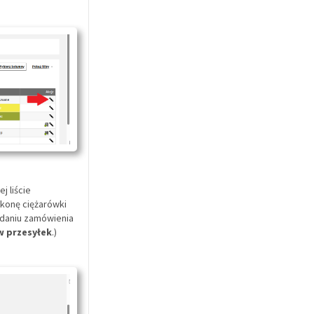
j liście
ikonę ciężarówki
adaniu zamówienia
 przesyłek
.)