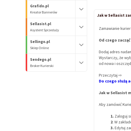
Grafido.pl
Kreator Bannerów
Jak w Sellasist z
Sellasist.pl
Zamawianie kuriera
Asystent Sprzedaży
Od czego zacząć
Sellingo.pl
Sklep Online
Dodaj adres nadan
Wystarczy, że wyb
Sendego.pl
od nowa i oszczęd
Broker Kurierski
Przeczytaj ⇨
Do czego służą a
Jak w Sellasist
Aby zamówić Kurie
1.
Zaloguj s
2
. W zakła
3.
Edytuj za