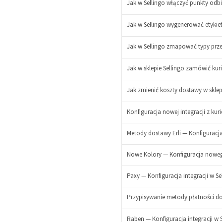
Jak w Sellingo włączyć punkty odb
Jak w Sellingo wygenerować etykiet
Jak w Sellingo zmapować typy prz
Jak w sklepie Sellingo zamówić ku
Jak zmienić koszty dostawy w sklep
Konfiguracja nowej integracji z kur
Metody dostawy Erli — Konfiguracja
Nowe Kolory — Konfiguracja noweg
-
Paxy — Konfiguracja integracji w Se
+
-
Przypisywanie metody płatności d
+
-
Raben — Konfiguracja integracji w 
+