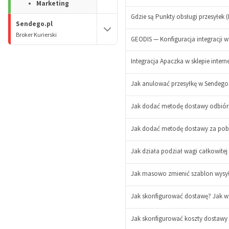
Marketing
Gdzie są Punkty obsługi przesyłek
Sendego.pl
Broker Kurierski
GEODIS — Konfiguracja integracji w
-
Integracja Apaczka w sklepie inter
+
Jak anulować przesyłkę w Sendego
-
+
Jak dodać metodę dostawy odbiór 
Jak dodać metodę dostawy za po
Jak działa podział wagi całkowitej 
Jak masowo zmienić szablon wysył
Jak skonfigurować dostawę? Jak w s
Jak skonfigurować koszty dostawy w