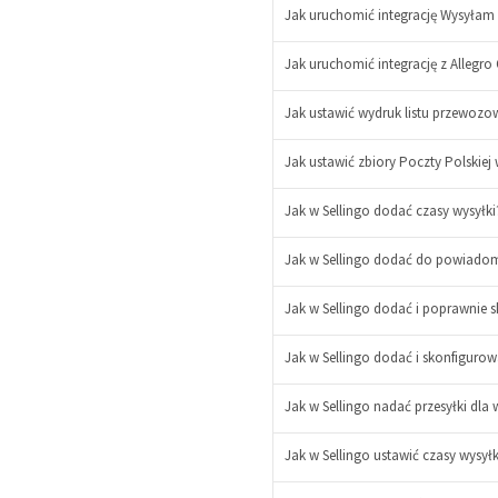
+
Jak uruchomić integrację Wysyłam z
Jak uruchomić integrację z Allegro 
Jak ustawić wydruk listu przewozow
Jak ustawić zbiory Poczty Polskiej 
Jak w Sellingo dodać czasy wysyłk
Jak w Sellingo dodać do powiadom
Jak w Sellingo dodać i poprawnie 
Jak w Sellingo dodać i skonfigur
Jak w Sellingo nadać przesyłki dla
Jak w Sellingo ustawić czasy wysył