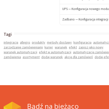
-
UPS — Konfiguracja nowego modułu 
+
Zadbano — Konfiguracja integracji 
-
+
-
Tagi
+
integracja
allegro
produkty
metody dostawy
konfiguracja
automatyz
-
zarządzanie zamówieniami
kurier
warunek
efekt
zapisz jako nowy
+
warunek automatyzacji
efekt w automatyzacji
automatyzacja zamówie
zamówienia
asortyment
dodaj warunek
akcja dla zamówień
dodaj efe
Bądź na bieżąco