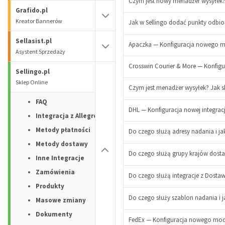
Czym jest nowy menadżer wysyłek?
Grafido.pl
Kreator Bannerów
Jak w Sellingo dodać punkty odbio
Sellasist.pl
Apaczka — Konfiguracja nowego mod
-
Asystent Sprzedaży
Crosswin Courier & More — Konfigur
+
Sellingo.pl
Sklep Online
Czym jest menadżer wysyłek? Jak s
-
FAQ
DHL — Konfiguracja nowej integracj
+
Integracja z Allegro
-
Metody płatności
Do czego służą adresy nadania i ja
+
Metody dostawy
Do czego służą grupy krajów dostaw
Inne Integracje
-
Zamówienia
+
Do czego służą integracje z Dostaw
Produkty
Do czego służy szablon nadania i j
Masowe zmiany
Dokumenty
FedEx — Konfiguracja nowego moduł