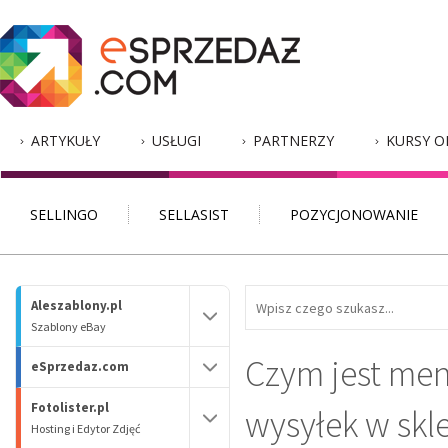
ARTYKUŁY
USŁUGI
PARTNERZY
KURSY O
SELLINGO
SELLASIST
POZYCJONOWANIE
Aleszablony.pl
Szablony eBay
Czym jest me
eSprzedaz.com
Fotolister.pl
wysyłek w skl
Hosting i Edytor Zdjęć