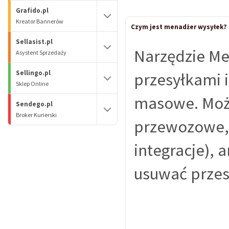
Grafido.pl
Kreator Bannerów
Czym jest menadżer wysyłek? 
Sellasist.pl
Narzędzie M
Asystent Sprzedaży
Sellingo.pl
przesyłkami 
Sklep Online
masowe. Może
Sendego.pl
Broker Kurierski
przewozowe, 
integracje), 
usuwać przes