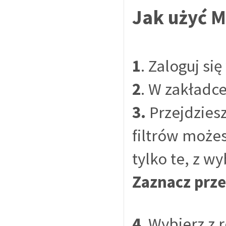
Jak użyć 
1
. Zaloguj si
2
. W zakładc
3.
Przejdzie
filtrów możes
tylko te, z 
Zaznacz prze
4
. Wybierz z 