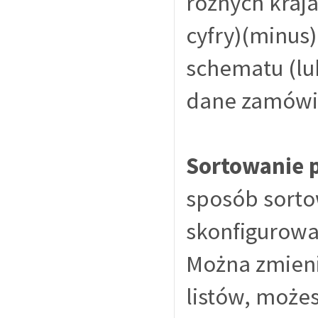
różnych kraja
cyfry)(minus)
schematu (lu
dane zamówie
Sortowanie 
sposób sorto
skonfigurowa
Można zmieni
listów, może