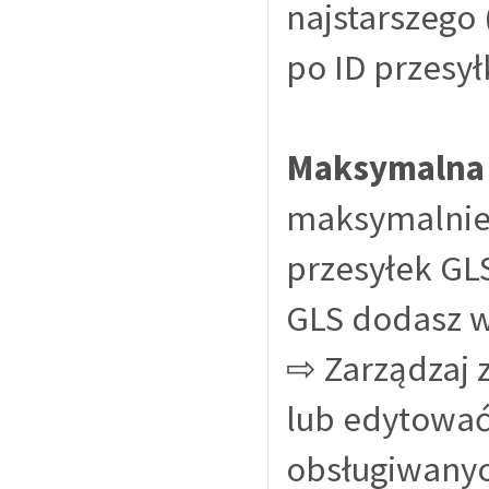
najstarszego 
po ID przesy
Maksymalna l
maksymalnie 
przesyłek GLS
GLS dodasz 
⇨ Zarządzaj 
lub edytować
obsługiwanyc