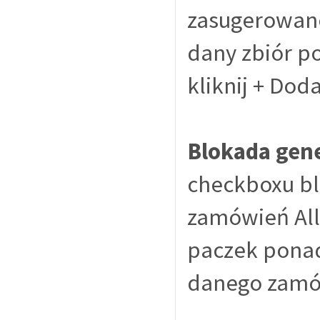
zasugerowane
dany zbiór po
kliknij + Doda
Blokada gen
checkboxu bl
zamówień All
paczek ponad
danego zamó