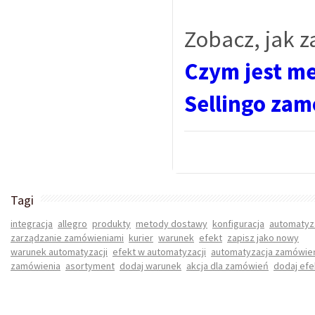
Zobacz, jak 
Czym jest m
Sellingo zam
Tagi
integracja
allegro
produkty
metody dostawy
konfiguracja
automatyz
zarządzanie zamówieniami
kurier
warunek
efekt
zapisz jako nowy
warunek automatyzacji
efekt w automatyzacji
automatyzacja zamówie
zamówienia
asortyment
dodaj warunek
akcja dla zamówień
dodaj efe