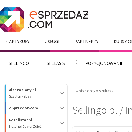
ARTYKUŁY
USŁUGI
PARTNERZY
KURSY O
SELLINGO
SELLASIST
POZYCJONOWANIE
Aleszablony.pl
Szablony eBay
Sellingo.pl / I
eSprzedaz.com
Fotolister.pl
Hosting i Edytor Zdjęć