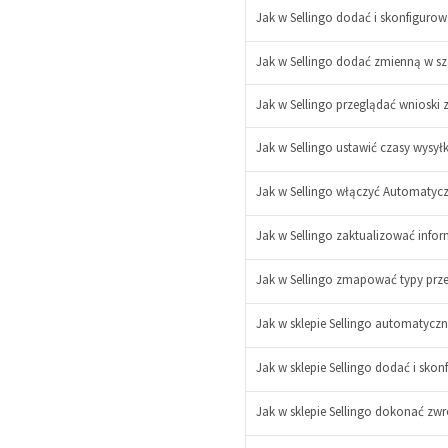
Jak w Sellingo dodać i skonfigurow
Jak w Sellingo dodać zmienną w sz
Jak w Sellingo przeglądać wnioski z
Jak w Sellingo ustawić czasy wysyłki
-
Jak w Sellingo włączyć Automaty
+
-
+
Jak w Sellingo zaktualizować infor
Jak w Sellingo zmapować typy prz
Jak w sklepie Sellingo automatyczn
Jak w sklepie Sellingo dodać i skon
Jak w sklepie Sellingo dokonać zw