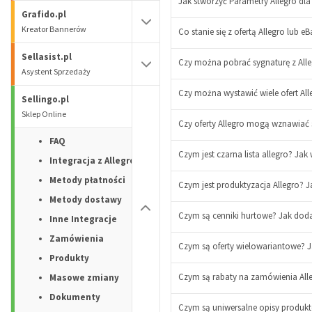
Jak stworzyć Parametry Allegro dl
Grafido.pl
Kreator Bannerów
Co stanie się z ofertą Allegro lub 
Sellasist.pl
Czy można pobrać sygnaturę z Alle
Asystent Sprzedaży
Czy można wystawić wiele ofert All
Sellingo.pl
Sklep Online
Czy oferty Allegro mogą wznawiać
FAQ
Czym jest czarna lista allegro? Jak 
Integracja z Allegro
Metody płatności
Czym jest produktyzacja Allegro? 
Metody dostawy
Czym są cenniki hurtowe? Jak doda
Inne Integracje
Zamówienia
Czym są oferty wielowariantowe? J
Produkty
Czym są rabaty na zamówienia Alle
Masowe zmiany
Dokumenty
Czym są uniwersalne opisy produkt