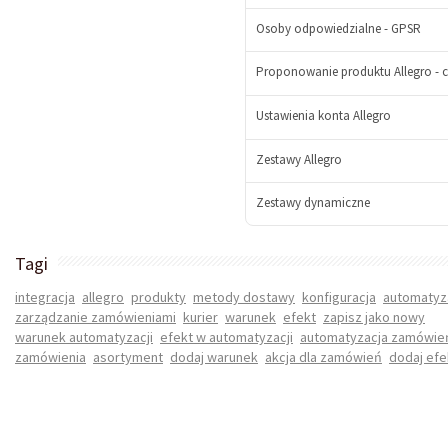
Osoby odpowiedzialne - GPSR
+
-
Proponowanie produktu Allegro - cz
+
Ustawienia konta Allegro
-
+
Zestawy Allegro
Zestawy dynamiczne
-
Tagi
+
integracja
allegro
produkty
metody dostawy
konfiguracja
automatyz
-
zarządzanie zamówieniami
kurier
warunek
efekt
zapisz jako nowy
+
warunek automatyzacji
efekt w automatyzacji
automatyzacja zamówie
zamówienia
asortyment
dodaj warunek
akcja dla zamówień
dodaj efe