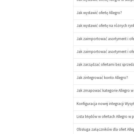
-
+
Jak wystawić ofertę Allegro?
Jak wystawić ofertę na różnych ryn
Jak zaimportować asortyment i ofer
-
Jak zaimportować asortyment i ofer
+
Jak zarządzać ofertami bez sprzeda
-
Jak zintegrować konto Allegro?
+
-
Jak zmapować kategorie Allegro w s
+
Konfiguracja nowej integracji Wysył
-
Lista błędów w ofertach Allegro w p
+
Obsługa załączników dla ofert Alleg
-