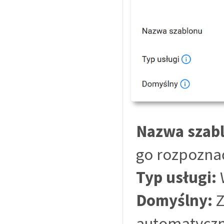
Nazwa szab
go rozpozna
Typ usługi:
W
Domyślny:
Z
automatyczn