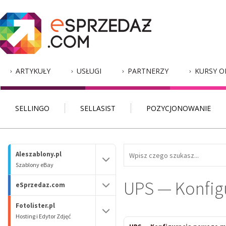
ARTYKUŁY
USŁUGI
PARTNERZY
KURSY O
SELLINGO
SELLASIST
POZYCJONOWANIE
Aleszablony.pl
Szablony eBay
UPS — Konfigu
eSprzedaz.com
Fotolister.pl
Hosting i Edytor Zdjęć