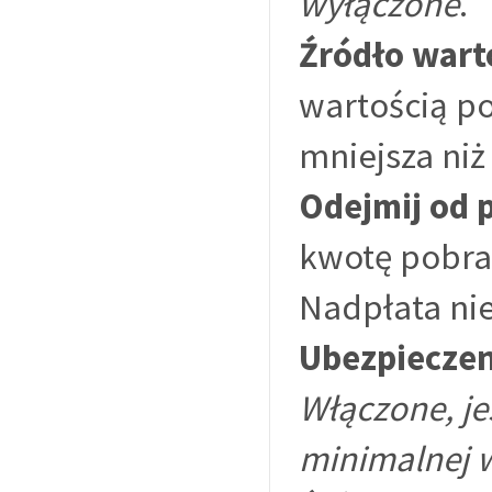
wyłączone
.
Źródło wart
wartością p
mniejsza ni
Odejmij od p
kwotę pobran
Nadpłata nie
Ubezpieczen
Włączone, je
minimalnej 