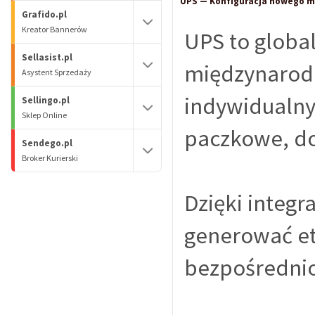
UPS — Konfiguracja nowego mo
Grafido.pl
Kreator Bannerów
UPS to global
Sellasist.pl
międzynarodo
Asystent Sprzedaży
indywidualny
Sellingo.pl
Sklep Online
paczkowe, do
Sendego.pl
Broker Kurierski
Dzięki integr
generować et
bezpośrednio