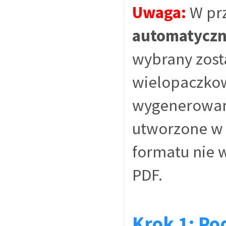
Uwaga:
W prz
automatyczni
wybrany zosta
wielopaczkow
wygenerowana
utworzone w 
formatu nie 
PDF.
Krok 1: Po