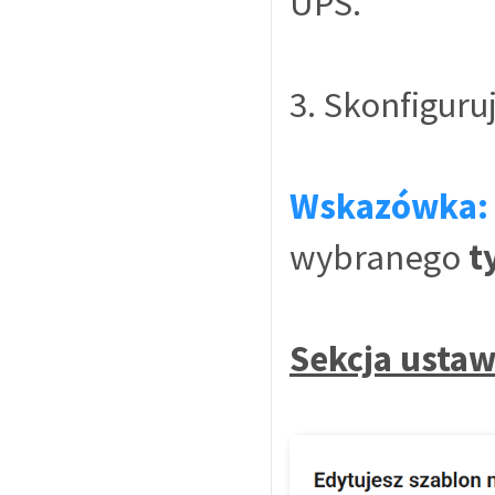
UPS.
3. Skonfigur
Wskazówka:
wybranego
t
Sekcja usta