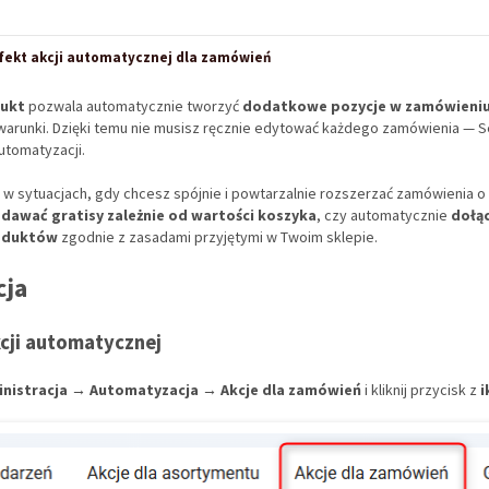
fekt akcji automatycznej dla zamówień
dukt
pozwala automatycznie tworzyć
dodatkowe pozycje w zamówieni
arunki. Dzięki temu nie musisz ręcznie edytować każdego zamówienia — Sel
utomatyzacji.
ę w sytuacjach, gdy chcesz spójnie i powtarzalnie rozszerzać zamówienia
dawać gratisy zależnie od wartości koszyka
, czy automatycznie
dołą
oduktów
zgodnie z zasadami przyjętymi w Twoim sklepie.
cja
cji automatycznej
nistracja → Automatyzacja → Akcje dla zamówień
i kliknij przycisk z
i