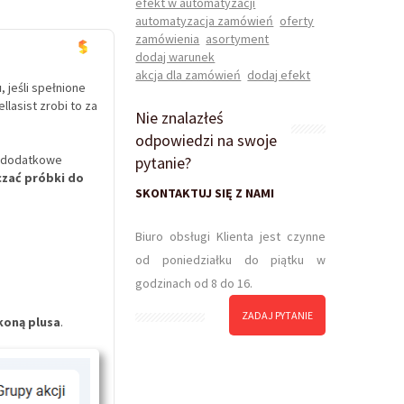
efekt w automatyzacji
automatyzacja zamówień
oferty
zamówienia
asortyment
dodaj warunek
akcja dla zamówień
dodaj efekt
u
, jeśli spełnione
lasist zrobi to za
Nie znalazłeś
odpowiedzi na swoje
 o dodatkowe
pytanie?
czać próbki do
SKONTAKTUJ SIĘ Z NAMI
Biuro obsługi Klienta jest czynne
od poniedziałku do piątku w
godzinach od 8 do 16.
ZADAJ PYTANIE
koną plusa
.