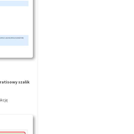
atisowy szalik
akcję