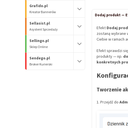
Grafido.pl
Kreator Bannerów
Dodaj produkt — E
Sellasist.pl
Efekt
Dodaj pro
Asystent Sprzedaży
zostaną wybrane w
Ciebie w ramach a
Sellingo.pl
Sklep Online
Efekt sprawdzi si
produkty — np.
do
Sendego.pl
konkretnych pr
Broker Kurierski
Konfigura
Tworzenie ak
1. Przejdź do
Admi