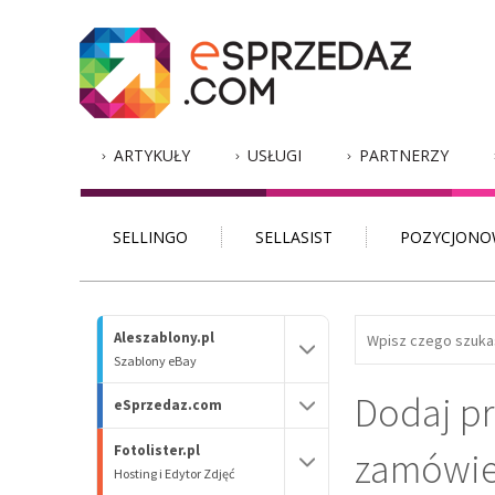
ARTYKUŁY
USŁUGI
PARTNERZY
SELLINGO
SELLASIST
POZYCJONO
Aleszablony.pl
Szablony eBay
Dodaj pr
eSprzedaz.com
Fotolister.pl
zamówi
Hosting i Edytor Zdjęć