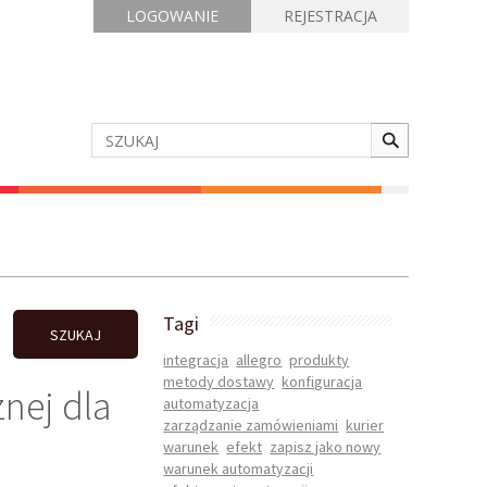
LOGOWANIE
REJESTRACJA
Tagi
SZUKAJ
integracja
allegro
produkty
metody dostawy
konfiguracja
nej dla
automatyzacja
zarządzanie zamówieniami
kurier
warunek
efekt
zapisz jako nowy
warunek automatyzacji