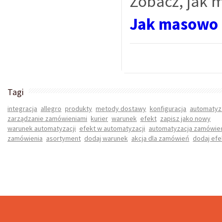
Zobacz, jak 
Jak masowo z
Tagi
integracja
allegro
produkty
metody dostawy
konfiguracja
automatyz
zarządzanie zamówieniami
kurier
warunek
efekt
zapisz jako nowy
warunek automatyzacji
efekt w automatyzacji
automatyzacja zamówie
zamówienia
asortyment
dodaj warunek
akcja dla zamówień
dodaj efe