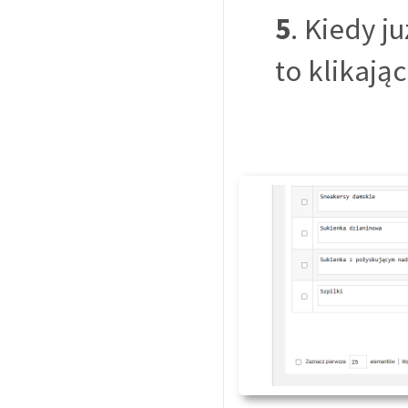
5
. Kiedy j
to klikają