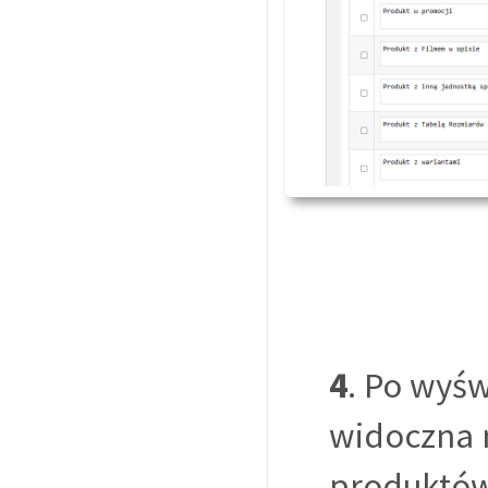
4
. Po wyśw
widoczna n
produktów