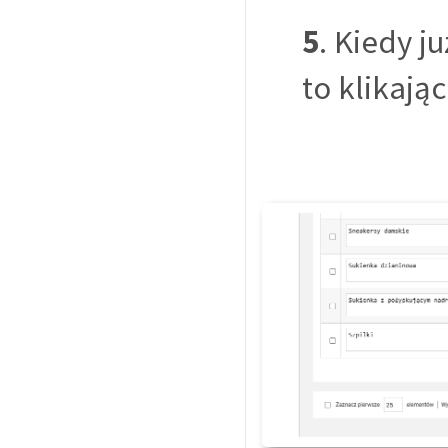
5
. Kiedy j
to klikają