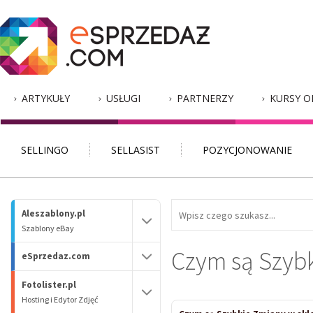
ARTYKUŁY
USŁUGI
PARTNERZY
KURSY O
SELLINGO
SELLASIST
POZYCJONOWANIE
Aleszablony.pl
Szablony eBay
Czym są Szybk
eSprzedaz.com
Fotolister.pl
Hosting i Edytor Zdjęć