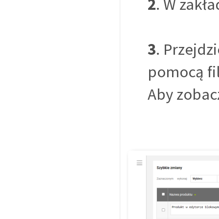
2
. W zakł
3
. Przejdz
pomocą fil
Aby zobaczy