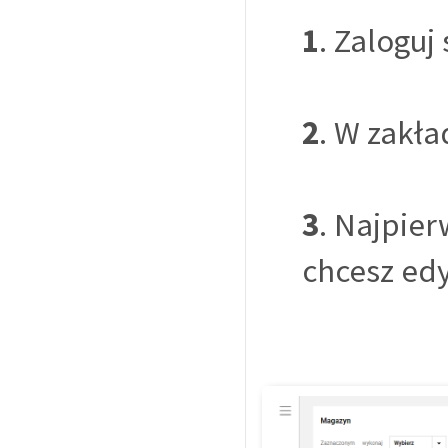
1
. Zaloguj
2
. W zakł
3
. Najpier
chcesz edy