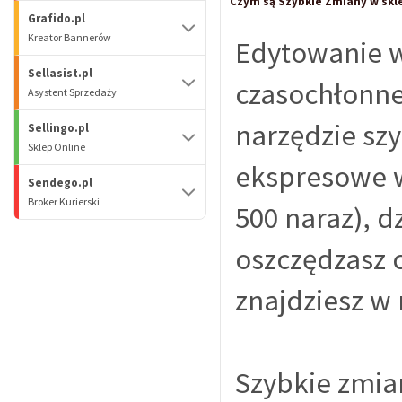
Czym są Szybkie Zmiany w sklep
Grafido.pl
Kreator Bannerów
Edytowanie w
Sellasist.pl
czasochłonne.
Asystent Sprzedaży
narzędzie sz
Sellingo.pl
Sklep Online
ekspresowe w
Sendego.pl
Broker Kurierski
500 naraz), 
oszczędzasz 
znajdziesz w 
Szybkie zmian