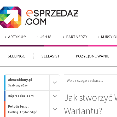
ARTYKUŁY
USŁUGI
PARTNERZY
KURSY O
SELLINGO
SELLASIST
POZYCJONOWANIE
Aleszablony.pl
Szablony eBay
Jak stworzyć 
eSprzedaz.com
Fotolister.pl
Wariantu?
Hosting i Edytor Zdjęć