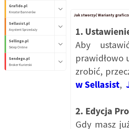
Grafido.pl
Kreator Bannerów
Jak stworzyć Warianty graficz
Sellasist.pl
1. Ustawien
Asystent Sprzedaży
Sellingo.pl
Aby ustawi
Sklep Online
prawidłowo u
Sendego.pl
Broker Kurierski
zrobić, przec
w Sellasist
,
2. Edycja Pr
Gdy masz ju