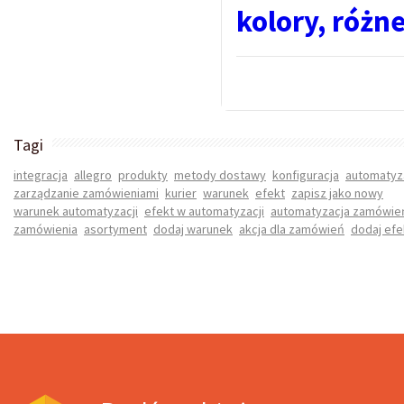
kolory, różne
Tagi
integracja
allegro
produkty
metody dostawy
konfiguracja
automatyz
zarządzanie zamówieniami
kurier
warunek
efekt
zapisz jako nowy
warunek automatyzacji
efekt w automatyzacji
automatyzacja zamówie
zamówienia
asortyment
dodaj warunek
akcja dla zamówień
dodaj efe