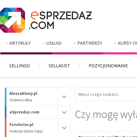
ARTYKUŁY
USŁUGI
PARTNERZY
KURSY O
SELLINGO
SELLASIST
POZYCJONOWANIE
Aleszablony.pl
Szablony eBay
Czy mogę wył
eSprzedaz.com
Fotolister.pl
Hosting i Edytor Zdjęć