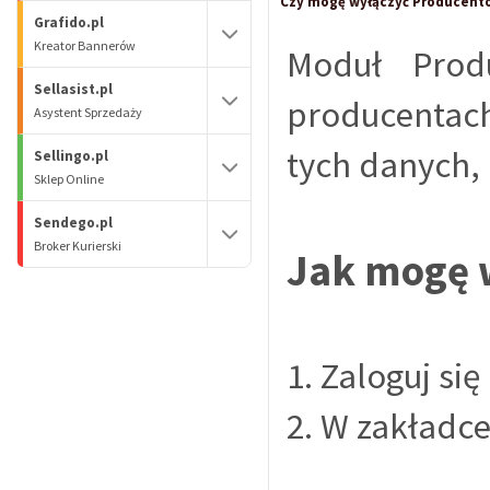
Czy mogę wyłączyć Producent
Grafido.pl
Kreator Bannerów
Moduł Prod
Sellasist.pl
producentac
Asystent Sprzedaży
tych danych,
Sellingo.pl
Sklep Online
Sendego.pl
Broker Kurierski
Jak mogę 
1. Zaloguj si
2. W zakładc