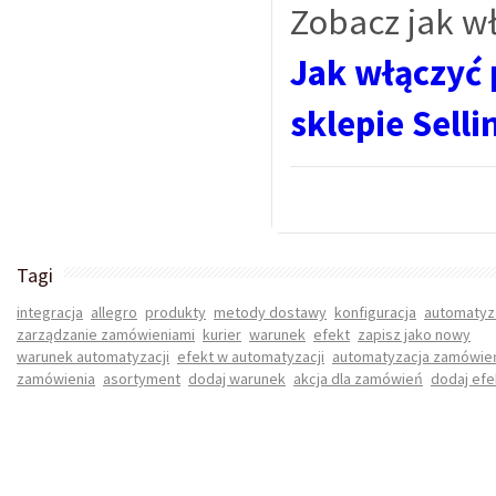
Zobacz jak w
Jak włączyć
sklepie Selli
Tagi
integracja
allegro
produkty
metody dostawy
konfiguracja
automatyz
zarządzanie zamówieniami
kurier
warunek
efekt
zapisz jako nowy
warunek automatyzacji
efekt w automatyzacji
automatyzacja zamówie
zamówienia
asortyment
dodaj warunek
akcja dla zamówień
dodaj efe