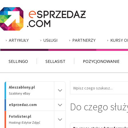
ARTYKUŁY
USŁUGI
PARTNERZY
KURSY O
SELLINGO
SELLASIST
POZYCJONOWANIE
Aleszablony.pl
Szablony eBay
Do czego służ
eSprzedaz.com
Fotolister.pl
Hosting i Edytor Zdjęć