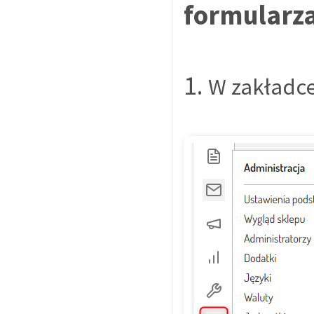
formularz
1.
W zakładc