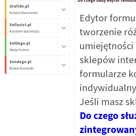
Do czego służy edytor formular
Grafido.pl
Kreator Bannerów
Edytor formul
Sellasist.pl
tworzenie ró
Asystent Sprzedaży
umiejętności
Sellingo.pl
Sklep Online
sklepów inte
Sendego.pl
Broker Kurierski
formularze k
indywidualny
Jeśli masz sk
Do czego słu
zintegrowany