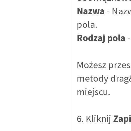
Nazwa
- Naz
pola.
Rodzaj pola
-
Możesz przes
metody drag&
miejscu.
6. Kliknij
Zap