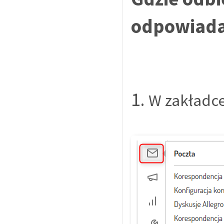
odpowiad
1.
W zakładc