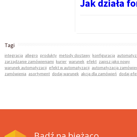
Jak działa f
Tagi
integracja
allegro
produkty
metody dostawy
konfiguracja
automatyz
zarządzanie zamówieniami
kurier
warunek
efekt
zapisz jako nowy
warunek automatyzacji
efekt w automatyzacji
automatyzacja zamówie
zamówienia
asortyment
dodaj warunek
akcja dla zamówień
dodaj efe
Bądź na bieżąco