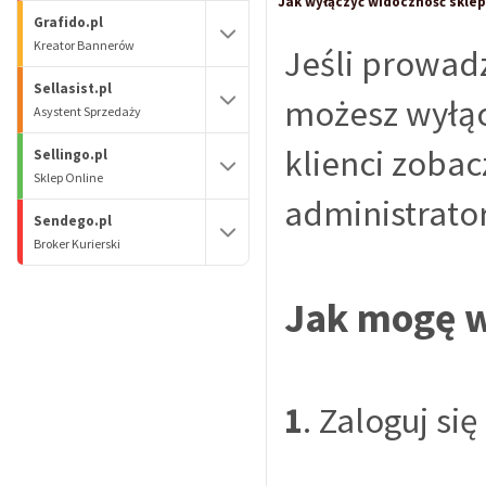
Jak wyłączyć widoczność sklep
Grafido.pl
Kreator Bannerów
Jeśli prowadz
Sellasist.pl
możesz wyłąc
Asystent Sprzedaży
klienci zobac
Sellingo.pl
Sklep Online
administrato
Sendego.pl
Broker Kurierski
Jak mogę w
1
. Zaloguj si