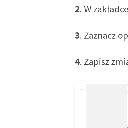
2
. W zakładc
3
. Zaznacz o
4
. Zapisz zmi