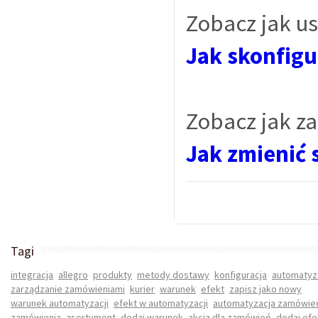
Zobacz jak u
Jak skonfigu
Zobacz jak z
Jak zmienić 
Tagi
integracja
allegro
produkty
metody dostawy
konfiguracja
automatyz
zarządzanie zamówieniami
kurier
warunek
efekt
zapisz jako nowy
warunek automatyzacji
efekt w automatyzacji
automatyzacja zamówie
zamówienia
asortyment
dodaj warunek
akcja dla zamówień
dodaj efe