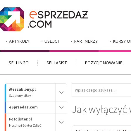
ARTYKUŁY
USŁUGI
PARTNERZY
KURSY O
SELLINGO
SELLASIST
POZYCJONOWANIE
Aleszablony.pl
Szablony eBay
Jak wyłączyć 
eSprzedaz.com
Fotolister.pl
Hosting i Edytor Zdjęć