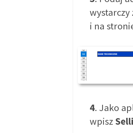
wystarczy 
i na stron
4
. Jako ap
wpisz
Sell