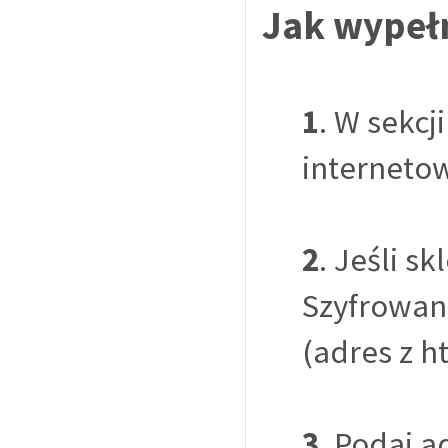
Jak wypełn
1
. W sekcj
interneto
2
. Jeśli s
Szyfrowani
(adres z h
3
. Podaj a