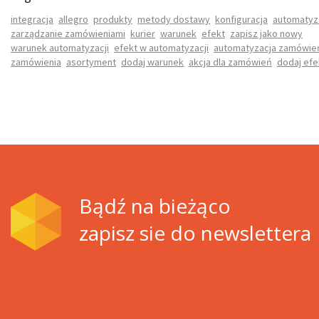
integracja
allegro
produkty
metody dostawy
konfiguracja
automatyz
zarządzanie zamówieniami
kurier
warunek
efekt
zapisz jako nowy
warunek automatyzacji
efekt w automatyzacji
automatyzacja zamówie
zamówienia
asortyment
dodaj warunek
akcja dla zamówień
dodaj efe
Bądź na bieżąco
zapisz sie do newslettera