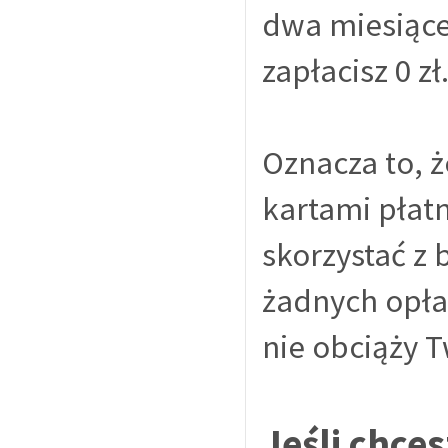
dwa miesiące
zapłacisz 0 zł
Oznacza to, ż
kartami płatn
skorzystać z 
żadnych opła
nie obciąży T
Jeśli chces