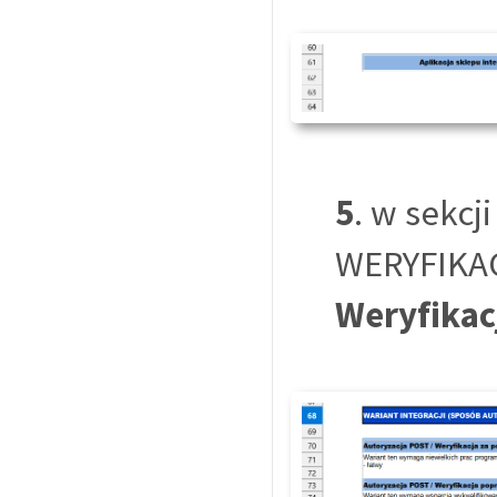
5
. w sekc
WERYFIKAC
Weryfikac