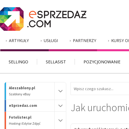
ARTYKUŁY
USŁUGI
PARTNERZY
KURSY O
SELLINGO
SELLASIST
POZYCJONOWANIE
Aleszablony.pl
Szablony eBay
Jak uruchomić
eSprzedaz.com
Fotolister.pl
Hosting i Edytor Zdjęć