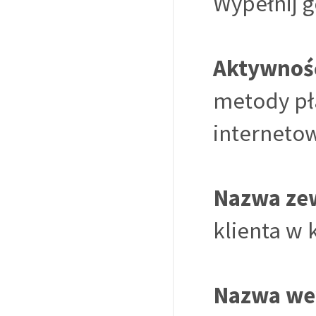
Wypełnij g
Aktywnoś
metody pła
interneto
Nazwa ze
klienta w 
Nazwa we