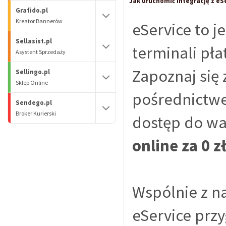
Jak uruchomić integrację z eS
Grafido.pl
Kreator Bannerów
eService to 
Sellasist.pl
terminali pła
Asystent Sprzedaży
Zapoznaj się 
Sellingo.pl
Sklep Online
pośrednictw
Sendego.pl
Broker Kurierski
dostęp do w
online za 0 z
Wspólnie z n
eService prz