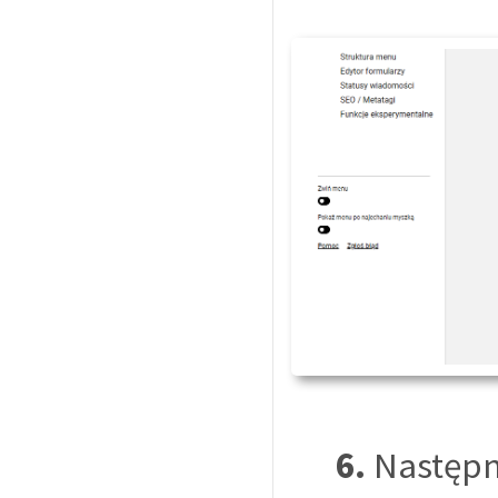
6.
Następni