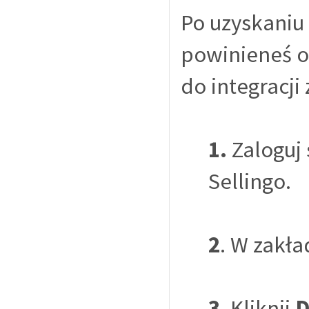
Po uzyskaniu
powinieneś o
do integracji
1.
Zaloguj 
Sellingo.
2
. W zakł
3
. Kliknij
D