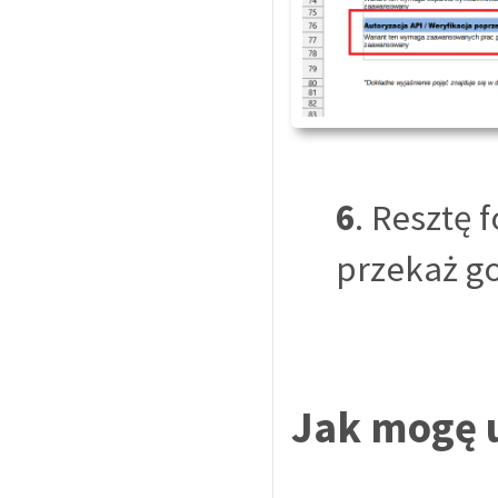
6
. Resztę 
przekaż go
Jak mogę u