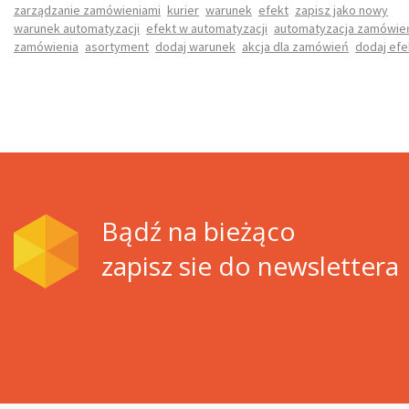
zarządzanie zamówieniami
kurier
warunek
efekt
zapisz jako nowy
warunek automatyzacji
efekt w automatyzacji
automatyzacja zamówie
zamówienia
asortyment
dodaj warunek
akcja dla zamówień
dodaj efe
Bądź na bieżąco
zapisz sie do newslettera