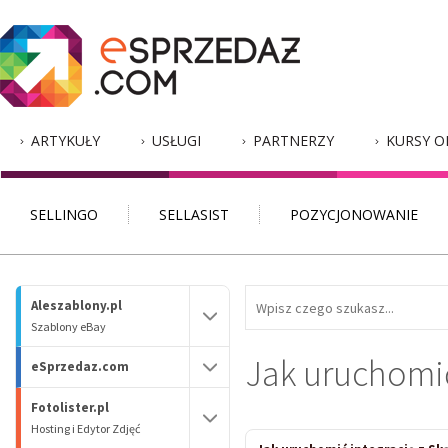
ARTYKUŁY
USŁUGI
PARTNERZY
KURSY O
SELLINGO
SELLASIST
POZYCJONOWANIE
Aleszablony.pl
Szablony eBay
Jak uruchomić
eSprzedaz.com
Fotolister.pl
Hosting i Edytor Zdjęć