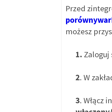
Przed zinteg
porównywar
możesz przyst
1.
Zaloguj 
2
. W zakł
3
. Włącz i
włączony