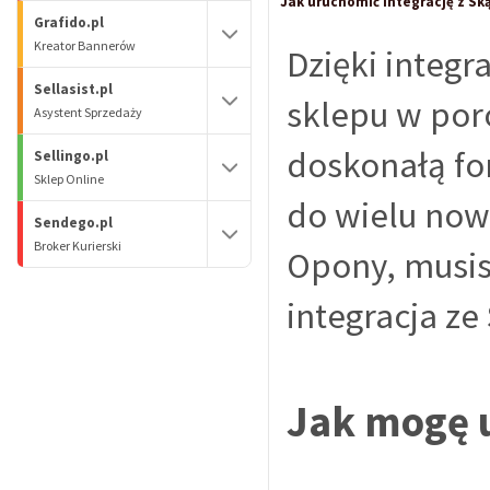
Jak uruchomić integrację z S
Grafido.pl
Kreator Bannerów
Dzięki integ
Sellasist.pl
sklepu w por
Asystent Sprzedaży
doskonałą for
Sellingo.pl
Sklep Online
do wielu nowy
Sendego.pl
Broker Kurierski
Opony, musis
integracja ze
Jak mogę u