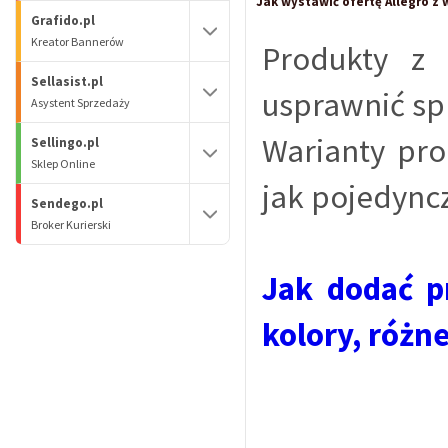
Jak wystawić ofertę Allegro z
Grafido.pl
Kreator Bannerów
Produkty z
Sellasist.pl
usprawnić sp
Asystent Sprzedaży
Warianty pr
Sellingo.pl
Sklep Online
jak pojedync
Sendego.pl
Broker Kurierski
Jak dodać p
kolory, różne