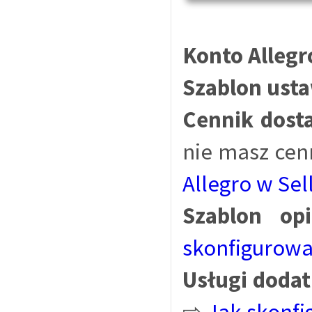
Konto Allegr
Szablon ust
Cennik dost
nie masz cen
Allegro w Sell
Szablon opi
skonfigurować
Usługi doda
⇨
Jak skonfi