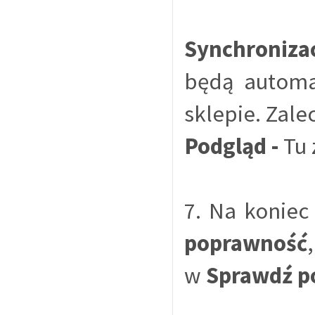
Synchroniza
będą automa
sklepie. Zal
Podgląd -
Tu 
7. Na koniec
poprawność
w
Sprawdź po