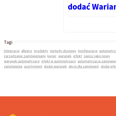
dodać Waria
Tagi
integracja
allegro
produkty
metody dostawy
konfiguracja
automatyz
zarządzanie zamówieniami
kurier
warunek
efekt
zapisz jako nowy
warunek automatyzacji
efekt w automatyzacji
automatyzacja zamówie
zamówienia
asortyment
dodaj warunek
akcja dla zamówień
dodaj efe