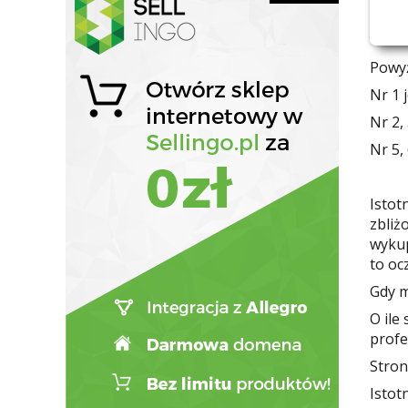
Powyż
Nr 1 
Nr 2,
Nr 5,
Istot
zbliż
wykup
to oc
Gdy m
O ile
profe
Stron
Istot