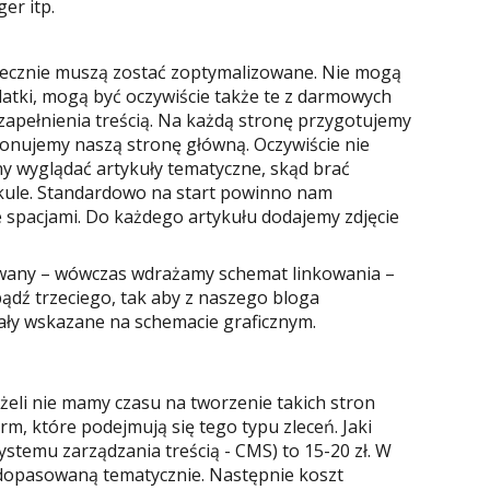
er itp.
iecznie muszą zostać zoptymalizowane. Nie mogą
latki, mogą być oczywiście także te z darmowych
zapełnienia treścią. Na każdą stronę przygotujemy
cjonujemy naszą stronę główną. Oczywiście nie
y wyglądać artykuły tematyczne, skąd brać
ykule. Standardowo na start powinno nam
 spacjami. Do każdego artykułu dodajemy zdjęcie
zowany – wówczas wdrażamy schemat linkowania –
 bądź trzeciego, tak aby z naszego bloga
tały wskazane na schemacie graficznym.
żeli nie mamy czasu na tworzenie takich stron
rm, które podejmują się tego typu zleceń. Jaki
ystemu zarządzania treścią - CMS) to 15-20 zł. W
 dopasowaną tematycznie. Następnie koszt