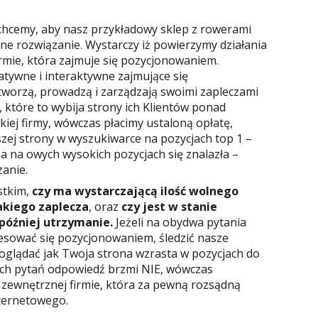
 chcemy, aby nasz przykładowy sklep z rowerami
e rozwiązanie. Wystarczy iż powierzymy działania
mie, która zajmuje się pozycjonowaniem.
atywne i interaktywne zajmujące się
tworzą, prowadzą i zarządzają swoimi zapleczami
 które to wybija strony ich Klientów ponad
kiej firmy, wówczas płacimy ustaloną opłatę,
aszej strony w wyszukiwarce na pozycjach top 1 –
na na owych wysokich pozycjach się znalazła –
zanie.
stkim,
czy ma wystarczającą ilość wolnego
akiego zaplecza
, oraz
czy jest w stanie
później utrzymanie.
Jeżeli na obydwa pytania
esować się pozycjonowaniem, śledzić nasze
oglądać jak Twoja strona wzrasta w pozycjach do
óch pytań odpowiedź brzmi NIE, wówczas
zewnętrznej firmie, która za pewną rozsądną
nternetowego.