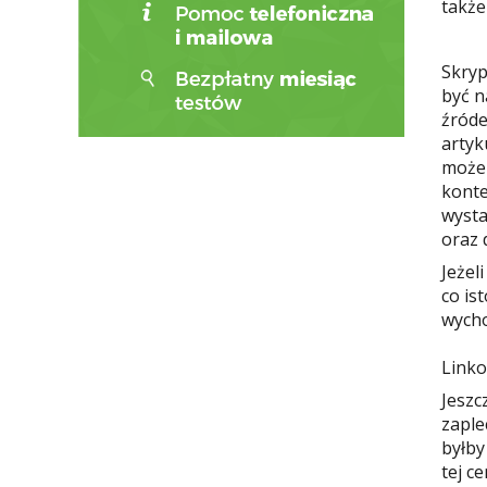
także
Skryp
być n
źróde
artyk
możem
konte
wysta
oraz 
Jeżel
co is
wycho
Linko
Jeszc
zaple
byłby
tej c