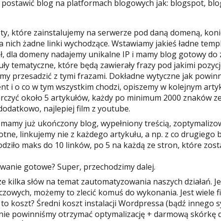
 postawić blog na platformach blogowych jak: blogspot, blog
ty, które zainstalujemy na serwerze pod daną domeną, kon
a nich żadne linki wychodzące. Wstawiamy jakieś ładne temp
ł, dla domeny nadajemy unikalne IP i mamy blog gotowy do 
uły tematyczne, które będą zawierały frazy pod jakimi pozy
y przesadzić z tymi frazami. Dokładne wytyczne jak powinn
nt i o co w tym wszystkim chodzi, opiszemy w kolejnym art
rczyć około 5 artykułów, każdy po minimum 2000 znaków ze
dodatkowo, najlepiej film z youtube.
i mamy już ukończony blog, wypełniony treścią, zoptymali
totne, linkujemy nie z każdego artykułu, a np. z co drugiego
dziło maks do 10 linków, po 5 na każdą ze stron, które zos
wanie gotowe? Super, przechodzimy dalej.
ze kilka słów na temat zautomatyzowania naszych działań. Je
czowych, możemy to zlecić komuś do wykonania. Jest wiele fi
 to koszt? Średni koszt instalacji Wordpressa (bądź innego s
enie powinniśmy otrzymać optymalizację + darmową skórkę