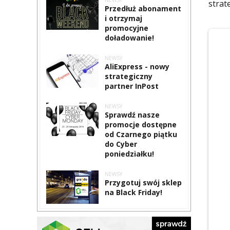
NEWSY
strat
Przedłuż abonament
i otrzymaj
promocyjne
doładowanie!
NEWSY
AliExpress - nowy
strategiczny
partner InPost
NEWSY
Sprawdź nasze
promocje dostępne
od Czarnego piątku
do Cyber
poniedziałku!
NEWSY
Przygotuj swój sklep
na Black Friday!