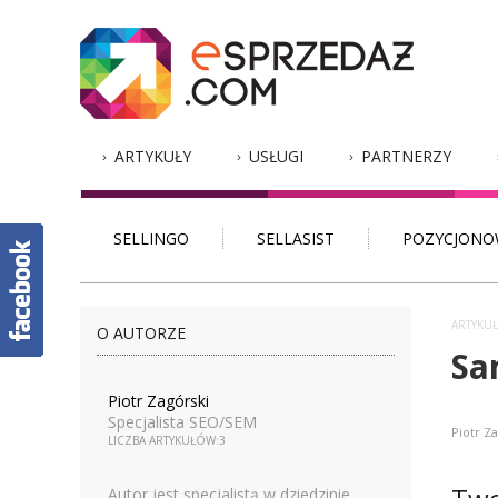
ARTYKUŁY
USŁUGI
PARTNERZY
SELLINGO
SELLASIST
POZYCJONO
ARTYKUŁ
O AUTORZE
Sa
Piotr Zagórski
Specjalista SEO/SEM
Piotr Z
LICZBA ARTYKUŁÓW:3
Autor jest specjalistą w dziedzinie