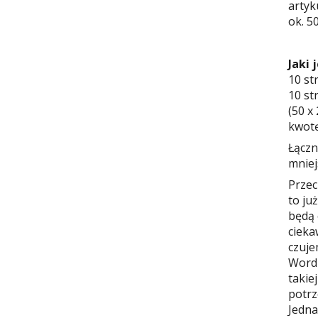
artyk
ok. 5
Jaki 
10 str
10 st
(50 x
kwotę
Łączn
mniej
Przec
to ju
będą 
cieka
czuje
Wordp
takie
potrz
Jedna