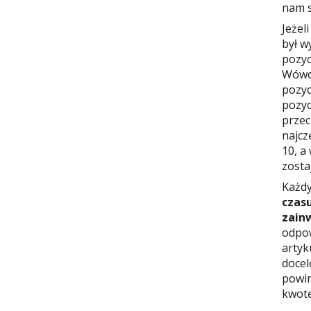
nam s
Jeżel
był w
pozyc
Wówcz
pozyc
pozyc
przec
najcz
10, a
zosta
Każdy
czas
zain
odpow
artyk
docel
powin
kwotę