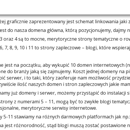
ej graficznie zaprezentowany jest schemat linkowania jaki 
jest do nasza domena główna, którą pozycjonujemy, dajmy na
 3 oraz 4 są to mocne, merytoryczne strony tematyczne o rowe
 6, 7, 8, 9, 10 i 11 to strony zapleczowe – blogi, które wspie
ne jest na początku, aby wykupić 10 domen internetowych (na
one do branży jaką się zajmujemy. Koszt jednej domeny na p
ić serwer, i to taki, który zaoferuje nam możliwość przydz
zywiście ilość naszych domen i stron zapleczowych jakie mamy
amy już domeny i serwer, możemy przystąpić do instalacji 
 strony z numerami 5 – 11, mogą być to zwykłe blogi tematyc
sjonalne, merytoryczne serwisy internetowe.
y 5-11 stawiamy na różnych darmowych platformach jak np.: 
na jest różnorodność, stąd blogi muszą zostać postawione