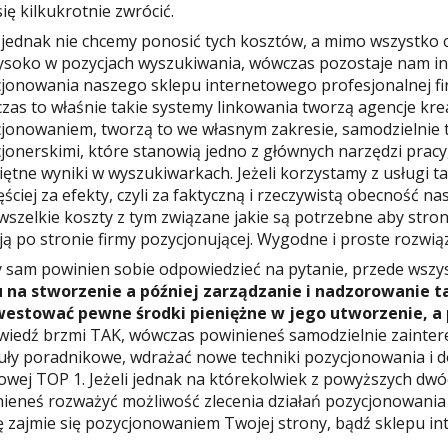
ię kilkukrotnie zwrócić.
i jednak nie chcemy ponosić tych kosztów, a mimo wszystko
ysoko w pozycjach wyszukiwania, wówczas pozostaje nam inn
jonowania naszego sklepu internetowego profesjonalnej fir
as to właśnie takie systemy linkowania tworzą agencje kre
jonowaniem, tworzą to we własnym zakresie, samodzielnie 
jonerskimi, które stanowią jedno z głównych narzędzi pracy,
iętne wyniki w wyszukiwarkach. Jeżeli korzystamy z usługi ta
ęściej za efekty, czyli za faktyczną i rzeczywistą obecność n
 wszelkie koszty z tym związane jakie są potrzebne aby stro
ją po stronie firmy pozycjonującej. Wygodne i proste rozwią
 sam powinien sobie odpowiedzieć na pytanie, przede wszy
u na stworzenie a później zarządzanie i nadzorowanie t
westować pewne środki pieniężne w jego utworzenie, a 
iedź brzmi TAK, wówczas powinieneś samodzielnie zainter
uły poradnikowe, wdrażać nowe techniki pozycjonowania i d
owej TOP 1. Jeżeli jednak na którekolwiek z powyższych dw
ieneś rozważyć możliwość zlecenia działań pozycjonowania 
 zajmie się pozycjonowaniem Twojej strony, bądź sklepu i