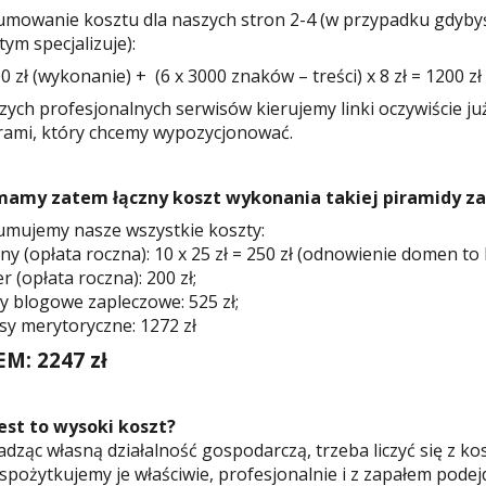
mowanie kosztu dla naszych stron 2-4 (w przypadku gdybyśmy
tym specjalizuje):
00 zł (wykonanie) + (6 x 3000 znaków – treści) x 8 zł = 1200 zł 
zych profesjonalnych serwisów kierujemy linki oczywiście ju
ami, który chcemy wypozycjonować.
 mamy zatem łączny koszt wykonania takiej piramidy z
mujemy nasze wszystkie koszty:
y (opłata roczna): 10 x 25 zł = 250 zł (odnowienie domen to ko
r (opłata roczna): 200 zł;
y blogowe zapleczowe: 525 zł;
sy merytoryczne: 1272 zł
M: 2247 zł
est to wysoki koszt?
dząc własną działalność gospodarczą, trzeba liczyć się z kosz
 spożytkujemy je właściwie, profesjonalnie i z zapałem po