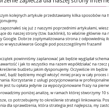
rzenie zaplecza dla naszej strony intern
zym kolejnych artykule przedstawiamy kilka sposobów na tw
jonujemy.
i zapoznałeś się już z naszymi poprzednimi artykułami, wiesz
jące do naszej strony (tzw. backlinki), to właśnie głównie na
y Google. Dobrze zoptymalizowana strona z odpowiednią iloś
o w wyszukiwarce Google pod poszczególnymi frazami!
czątek powinniśmy zaplanować jak będzie wyglądał schemat 
zawartość i jak to wszystko ma razem współdziałać na rzecz 
określenie budżetu jakim dysponujemy. Oczywiście im będzie
wić, bądź będziemy mogli włożyć mniej pracy w cały proces 
ania. Korzystanie z usługi pozycjonowania w profesjonalnej
m jest tu opłata jedynie za wypozycjonowane frazy na pierw
rowadzimy poniżej analizę, w ramach której stworzymy 10 s
sze, co potrzebujemy to określenie strategii linkowania. P
ania dla sprawdzenia, która strategia jest najlepsza, my zas