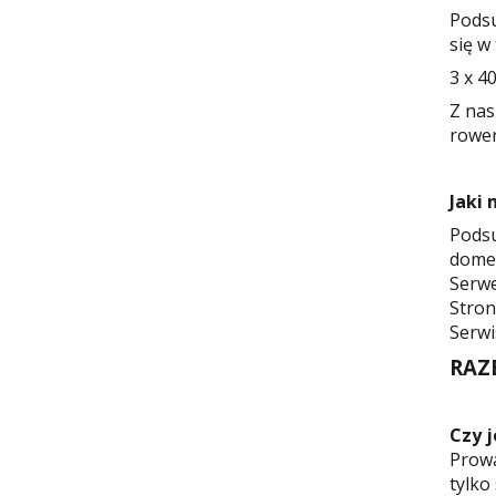
Podsu
się w 
3 x 4
Z nas
rower
Jaki
Podsu
domen
Serwe
Stron
Serwi
RAZE
Czy j
Prowa
tylko