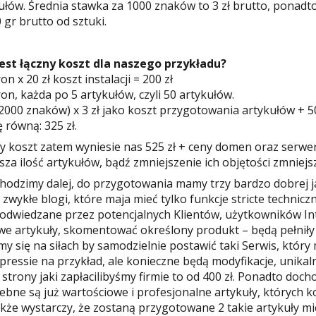
ułów. Średnia stawka za 1000 znaków to 3 zł brutto, ponadto ko
0 gr brutto od sztuki.
jest łączny koszt dla naszego przykładu?
on x 20 zł koszt instalacji = 200 zł
ron, każda po 5 artykułów, czyli 50 artykułów.
 2000 znaków) x 3 zł jako koszt przygotowania artykułów + 50 
 równą: 325 zł.
y koszt zatem wyniesie nas 525 zł + ceny domen oraz serwera
sza ilość artykułów, bądź zmniejszenie ich objętości zmniejsz
hodzimy dalej, do przygotowania mamy trzy bardzo dobrej ja
ż zwykłe blogi, które maja mieć tylko funkcje stricte technic
odwiedzane przez potencjalnych Klientów, użytkowników Int
we artykuły, skomentować określony produkt – będą pełniły 
my się na siłach by samodzielnie postawić taki Serwis, któr
ressie na przykład, ale konieczne będą modyfikacje, unikaln
j strony jaki zapłacilibyśmy firmie to od 400 zł. Ponadto doch
ebne są już wartościowe i profesjonalne artykuły, których ko
kże wystarczy, że zostaną przygotowane 2 takie artykuły mi