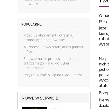
Two
SEO/SEM
W nas
pozyc
POPULARNE
Jeżel
kieru
Przedłuż abonament i otrzymaj
robot
promocyjne doładowanie!
wysok
AliExpress - nowy strategiczny partner
InPost
Na po
Sprawdź nasze promocje dostępne
od Czarnego piątku do Cyber
nich 
poniedziałku!
jest 
posta
Przygotuj swój sklep na Black Friday!
wykon
atute
Przep
NOWE W SERWISIE:
Pierw
dział