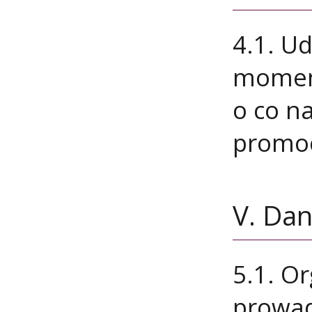
4.1. U
momenc
o co na
promoc
V. Da
5.1. O
prowad