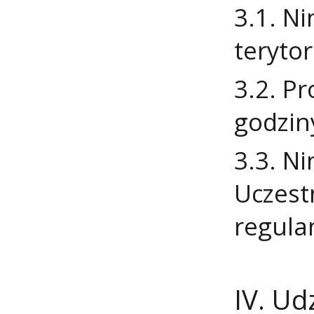
3.1. N
terytor
3.2. P
godzin
3.3. N
Uczest
regulam
IV. Ud