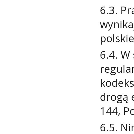
6.3. P
wynika
polskie
6.4. W
regula
kodeks
drogą e
144, Po
6.5. Ni