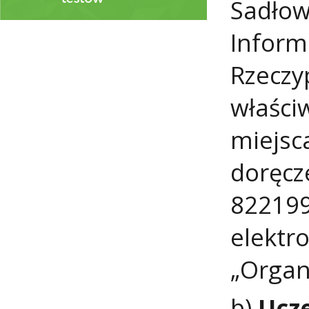
Sadłow
Inform
Rzeczy
właści
miejsc
doręcz
822199
elektr
„Organi
b)
Ucz