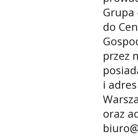
Grupa 
do Cent
Gospod
przez 
posiad
i adres
Warsza
oraz ad
biuro@