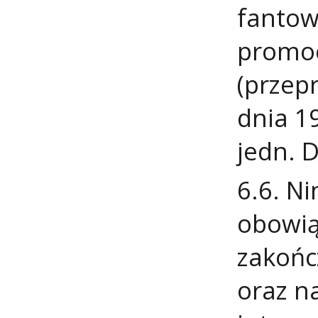
fantow
promoc
(przep
dnia 1
jedn. D
6.6. N
obowią
zakońc
oraz n