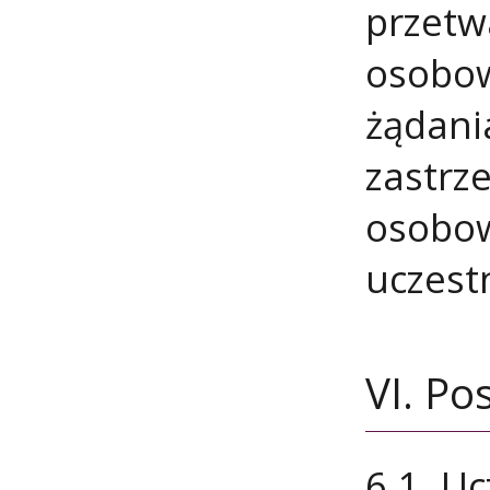
przetw
osobow
żądani
zastrz
osobow
uczest
VI. P
6.1. Uc