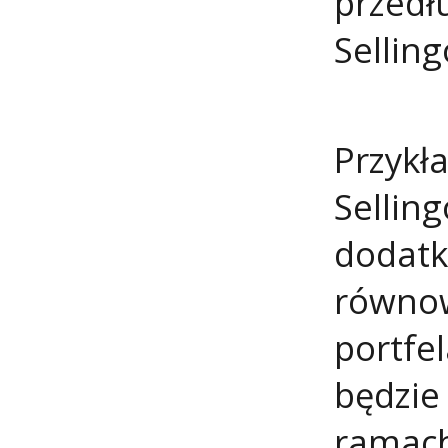
przedł
Selling
Przykła
Selling
dodatk
równow
portfe
będzie
ramach 