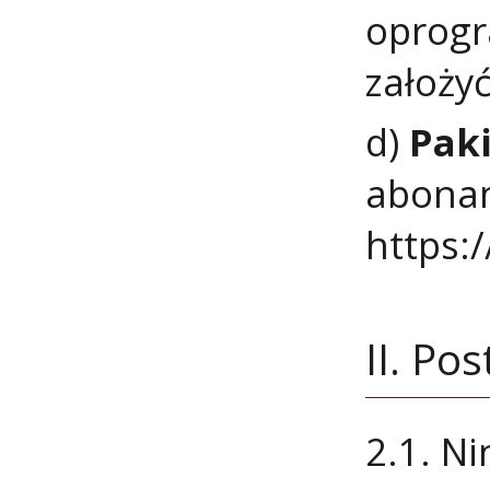
oprogr
założyć
d)
Pak
abonam
https:
II. Po
2.1. Ni