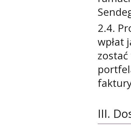
Sendeg
2.4. P
wpłat 
zostać
portfe
faktury
III. D