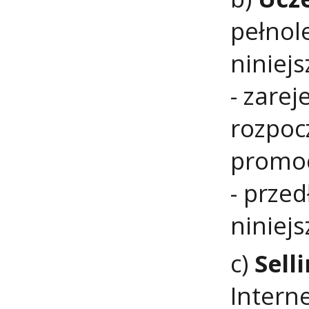
pełnol
niniej
- zarej
rozpoc
promoc
- przed
niniejs
c)
Sell
Intern