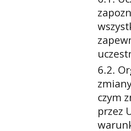
zapozn
wszyst
zapewn
uczest
6.2. O
zmiany
czym z
przez 
warunk