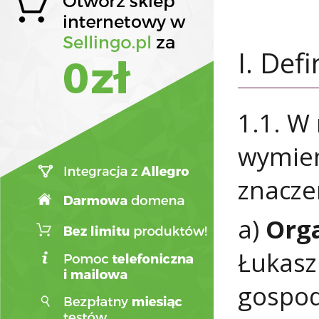
I. Defi
1.1. W
wymien
znacze
a)
Org
Łukasz
gospod