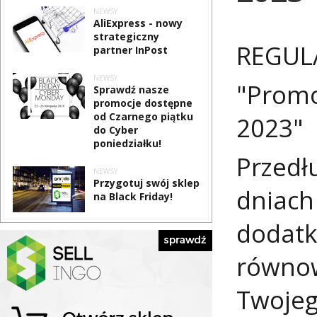
NEWSY
AliExpress - nowy
strategiczny
REGUL
partner InPost
NEWSY
"Promo
Sprawdź nasze
promocje dostępne
od Czarnego piątku
2023"
do Cyber
poniedziałku!
Przedł
NEWSY
Przygotuj swój sklep
dniach
na Black Friday!
dodatk
równow
Twojeg