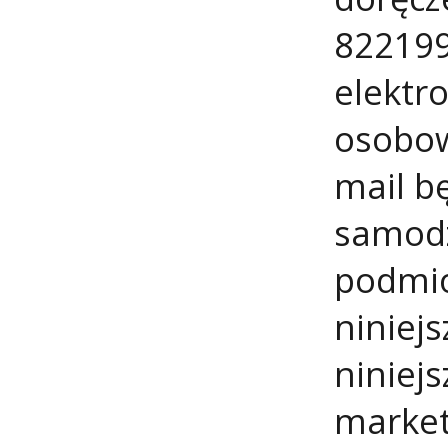
822199
elektr
osobow
mail b
samodz
podmio
niniej
niniej
market