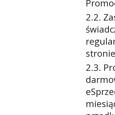
Promoc
2.2. Z
świadc
regula
stroni
2.3. P
darmow
eSprze
miesią