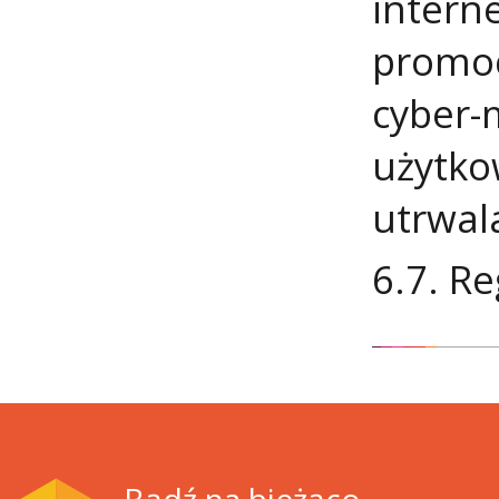
intern
promoc
cyber-
użytko
utrwala
6.7. R