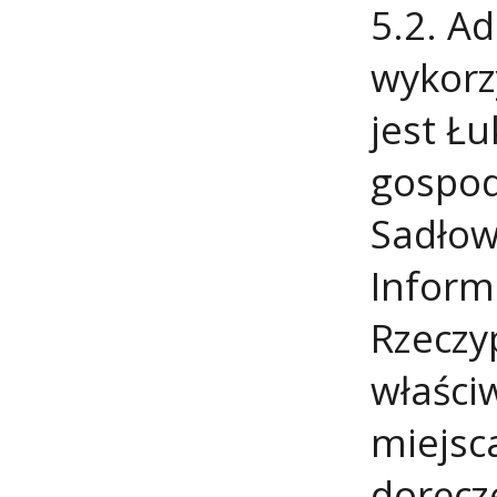
5.2. A
wykorz
jest Ł
gospod
Sadłow
Inform
Rzeczy
właści
miejsc
doręcz