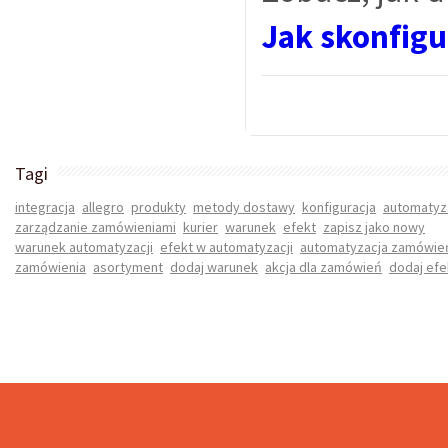
Jak skonfig
Tagi
integracja
allegro
produkty
metody dostawy
konfiguracja
automatyz
zarządzanie zamówieniami
kurier
warunek
efekt
zapisz jako nowy
warunek automatyzacji
efekt w automatyzacji
automatyzacja zamówie
zamówienia
asortyment
dodaj warunek
akcja dla zamówień
dodaj efe