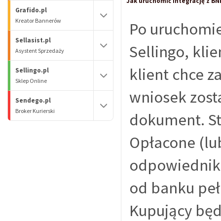
Jak uruchomić integrację z BN
Grafido.pl
Kreator Bannerów
Po uruchomie
Sellasist.pl
Sellingo, kli
Asystent Sprzedaży
klient chce z
Sellingo.pl
Sklep Online
wniosek zost
Sendego.pl
Broker Kurierski
dokument. St
Opłacone (lub
odpowiednik
od banku peł
Kupujący będ