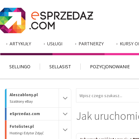
ARTYKUŁY
USŁUGI
PARTNERZY
KURSY O
SELLINGO
SELLASIST
POZYCJONOWANIE
Aleszablony.pl
Szablony eBay
Jak uruchomić
eSprzedaz.com
Fotolister.pl
Hosting i Edytor Zdjęć