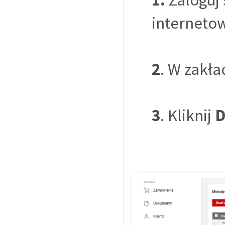
interneto
2
. W zakł
3
. Kliknij
D