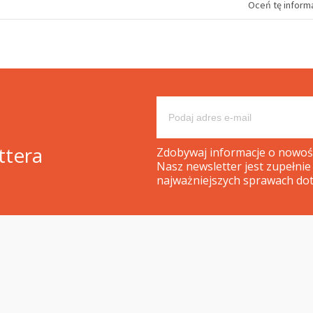
Oceń tę informa
ttera
Zdobywaj informacje o nowośc
Nasz newsletter jest zupełnie
najważniejszych sprawach dot