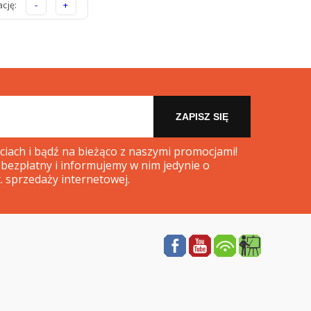
cję:
-
+
ZAPISZ SIĘ
iach i bądź na bieżąco z naszymi promocjami!
 bezpłatny i informujemy w nim jedynie o
. sprzedaży internetowej.