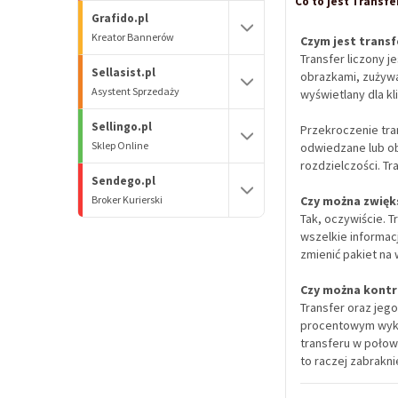
Co to jest Transfer
Grafido.pl
Kreator Bannerów
Czym jest transfe
Transfer liczony j
Sellasist.pl
obrazkami, zużywa
Asystent Sprzedaży
wyświetlany dla kli
Sellingo.pl
Przekroczenie tra
Sklep Online
odwiedzane lub ob
rozdzielczości. T
Sendego.pl
Broker Kurierski
Czy można zwięk
Tak, oczywiście. 
wszelkie informac
zmienić pakiet na
Czy można kontr
Transfer oraz jego
procentowym wykor
transferu w połowi
to raczej zabrakn