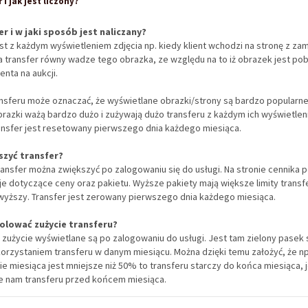
 i jak jest liczony?
r i w jaki sposób jest naliczany?
est z każdym wyświetleniem zdjęcia np. kiedy klient wchodzi na stronę z z
 transfer równy wadze tego obrazka, ze względu na to iż obrazek jest pob
enta na aukcji.
nsferu może oznaczać, że wyświetlane obrazki/strony są bardzo popularne
razki ważą bardzo dużo i zużywają dużo transferu z każdym ich wyświetlen
ransfer jest resetowany pierwszego dnia każdego miesiąca.
szyć transfer?
Transfer można zwiększyć po zalogowaniu się do usługi. Na stronie cennika 
je dotyczące ceny oraz pakietu. Wyższe pakiety mają większe limity transfe
 wyższy. Transfer jest zerowany pierwszego dnia każdego miesiąca.
olować zużycie transferu?
 zużycie wyświetlane są po zalogowaniu do usługi. Jest tam zielony pasek 
zystaniem transferu w danym miesiącu. Można dzięki temu założyć, że np. 
e miesiąca jest mniejsze niż 50% to transferu starczy do końca miesiąca, j
ie nam transferu przed końcem miesiąca.