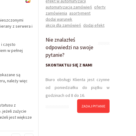
efekt w automatyzacji
automatyzacja zamówień
oferty
zamówienia
asortyment
dodaj warunek
amieszczonymi
akcja dla zamówień
dodaj efekt
ierany z serwera i
Nie znalazłeś
 i często
odpowiedzi na swoje
iem w pełnej
pytanie?
SKONTAKTUJ SIĘ Z NAMI
pokazane są
Biuro obsługi Klienta jest czynne
ru, należy więc
od poniedziałku do piątku w
godzinach od 8 do 16.
statusu z
ZADAJ PYTANIE
jeżeli zużycie
eżeli jest większe