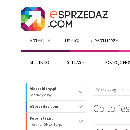
ARTYKUŁY
USŁUGI
PARTNERZY
SELLINGO
SELLASIST
POZYCJONO
Aleszablony.pl
Szablony eBay
Co to jes
eSprzedaz.com
Fotolister.pl
Hosting i Edytor Zdjęć