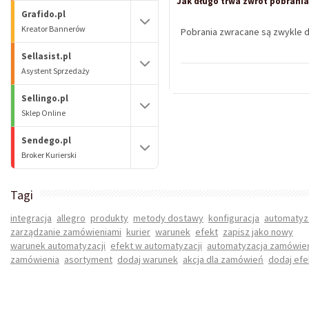
Jak długo trwa zwrot pobrani
Grafido.pl
Kreator Bannerów
Pobrania zwracane są zwykle d
Sellasist.pl
Asystent Sprzedaży
Sellingo.pl
Sklep Online
Sendego.pl
Broker Kurierski
Tagi
integracja
allegro
produkty
metody dostawy
konfiguracja
automatyz
zarządzanie zamówieniami
kurier
warunek
efekt
zapisz jako nowy
warunek automatyzacji
efekt w automatyzacji
automatyzacja zamówie
zamówienia
asortyment
dodaj warunek
akcja dla zamówień
dodaj efe