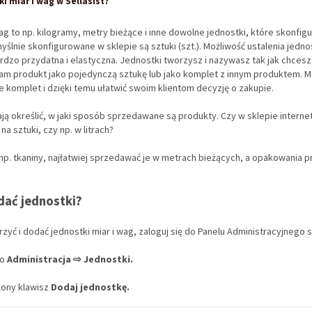
i miar i wag w Sellasist?
wag to np. kilogramy, metry bieżące i inne dowolne jednostki, które skonf
ślnie skonfigurowane w sklepie są sztuki (szt.). Możliwość ustalenia jedno
rdzo przydatna i elastyczna. Jednostki tworzysz i nazywasz tak jak chcesz,
am produkt jako pojedynczą sztukę lub jako komplet z innym produktem. 
e komplet i dzięki temu ułatwić swoim klientom decyzję o zakupie.
ją określić, w jaki sposób sprzedawane są produkty. Czy w sklepie interne
na sztuki, czy np. w litrach?
 np. tkaniny, najłatwiej sprzedawać je w metrach bieżących, a opakowania 
ać jednostki?
rzyć i dodać jednostki miar i wag, zaloguj się do Panelu Administracyjnego 
do
Administracja ⇨ Jednostki.
ielony klawisz
Dodaj jednostkę.