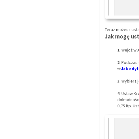
Teraz możesz usta
Jak mogę ust
1
. Wejdź w
2
. Podczas 
⇨
Jak edyt
3
. Wybierz j
4
. Ustaw Kr
dokładności
0,75 itp. U