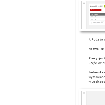
4
. Podaj je
Nazwa
- Na
Precyzja
-
Części dzies
Jednostka
wystawianeg
⇨ Jednost