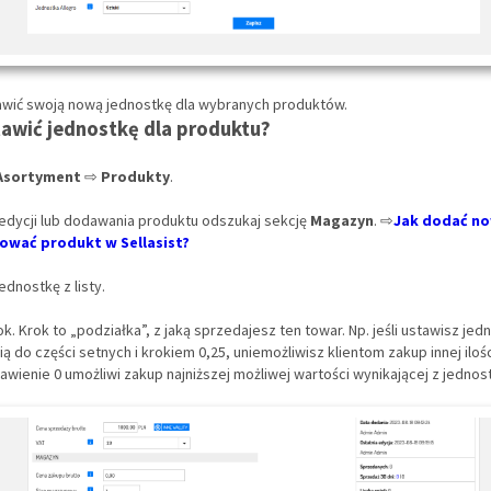
wić swoją nową jednostkę dla wybranych produktów.
awić jednostkę dla produktu?
Asortyment
⇨
Produkty
.
edycji lub dodawania produktu odszukaj sekcję
Magazyn
. ⇨
Jak dodać n
ować produkt w Sellasist?
ednostkę z listy.
ok. Krok to „podziałka”, z jaką sprzedajesz ten towar. Np. jeśli ustawisz jed
ą do części setnych i krokiem 0,25, uniemożliwisz klientom zakup innej ilości
stawienie 0 umożliwi zakup najniższej możliwej wartości wynikającej z jednost