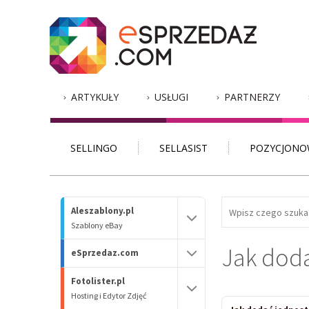
ARTYKUŁY
USŁUGI
PARTNERZY
SELLINGO
SELLASIST
POZYCJONO
Aleszablony.pl
Szablony eBay
Jak doda
eSprzedaz.com
Fotolister.pl
Hosting i Edytor Zdjęć