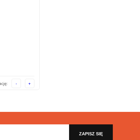
cję:
-
+
ZAPISZ SIĘ