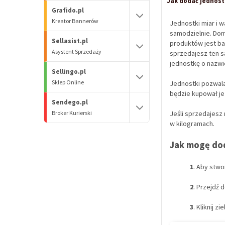
Jak dodać jednostk
Grafido.pl
Kreator Bannerów
Jednostki miar i 
samodzielnie. Domy
Sellasist.pl
produktów jest ba
Asystent Sprzedaży
sprzedajesz ten s
jednostkę o nazwi
Sellingo.pl
Sklep Online
Jednostki pozwala
będzie kupował je 
Sendego.pl
Broker Kurierski
Jeśli sprzedajesz
w kilogramach.
Jak mogę dod
1
. Aby stwo
2
. Przejdź 
3
. Kliknij z