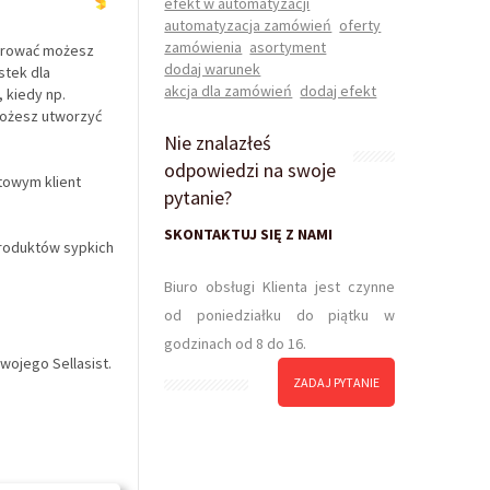
efekt w automatyzacji
automatyzacja zamówień
oferty
zamówienia
asortyment
igurować możesz
dodaj warunek
stek dla
akcja dla zamówień
dodaj efekt
 kiedy np.
Możesz utworzyć
Nie znalazłeś
odpowiedzi na swoje
towym klient
pytanie?
SKONTAKTUJ SIĘ Z NAMI
produktów sypkich
Biuro obsługi Klienta jest czynne
od poniedziałku do piątku w
godzinach od 8 do 16.
swojego Sellasist.
ZADAJ PYTANIE