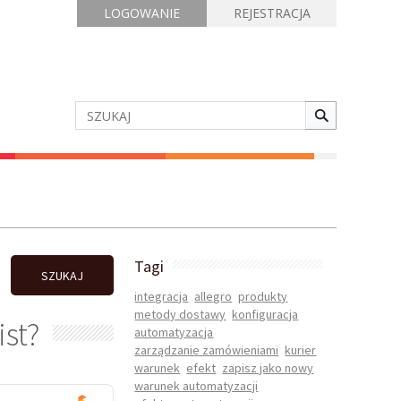
LOGOWANIE
REJESTRACJA
Tagi
SZUKAJ
integracja
allegro
produkty
metody dostawy
konfiguracja
ist?
automatyzacja
zarządzanie zamówieniami
kurier
warunek
efekt
zapisz jako nowy
warunek automatyzacji