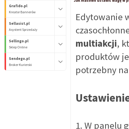
Jak masowo ustawić wagę w p
Grafido.pl
Kreator Bannerów
Edytowanie w
Sellasist.pl
czasochłonne.
Asystent Sprzedaży
multiakcji
, 
Sellingo.pl
Sklep Online
produktów je
Sendego.pl
Broker Kurierski
potrzebny na
Ustawieni
1. W panelu 