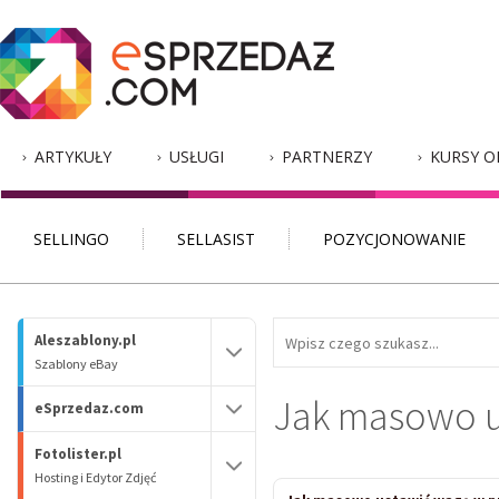
ARTYKUŁY
USŁUGI
PARTNERZY
KURSY O
SELLINGO
SELLASIST
POZYCJONOWANIE
Aleszablony.pl
Szablony eBay
Jak masowo u
eSprzedaz.com
Fotolister.pl
Hosting i Edytor Zdjęć