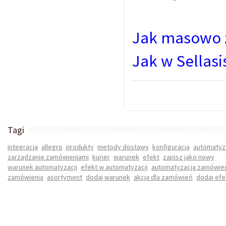
Jak masowo z
Jak w Sellasi
Tagi
integracja
allegro
produkty
metody dostawy
konfiguracja
automatyz
zarządzanie zamówieniami
kurier
warunek
efekt
zapisz jako nowy
warunek automatyzacji
efekt w automatyzacji
automatyzacja zamówie
zamówienia
asortyment
dodaj warunek
akcja dla zamówień
dodaj efe