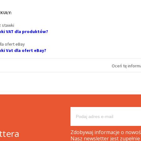
KUŁY:
 stawki
wki VAT dla produktów?
la ofert eBay
ki Vat dla ofert eBay?
Oceń tę informa
ttera
Zdobywaj informacje o nowośc
Nasz newsletter jest zupełnie