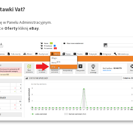
stawki Vat?
się w Panelu Administracyjnym.
dce
Oferty
kliknij
eBay
.