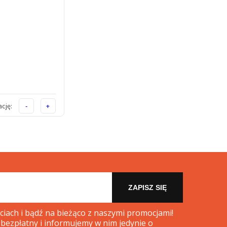
cję:
-
+
ZAPISZ SIĘ
iach i bądź na bieżąco z naszymi promocjami!
 bezpłatny i informujemy w nim jedynie o