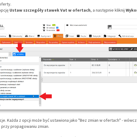
oferty.
opcję
Ustaw szczegóły stawek Vat w ofertach
, a następnie kliknij
Wyko
cje. Każda z opcji może być ustawiona jako
"
Bez zmian w ofertach
"
- wówcza
 przy propagowaniu zmian.