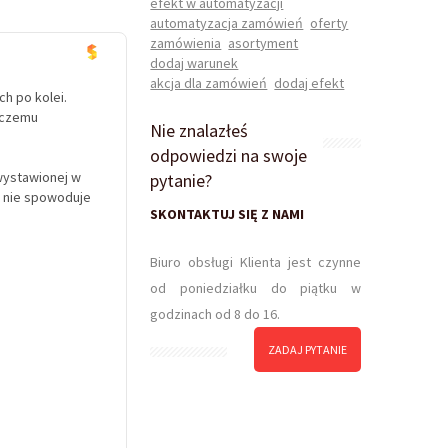
efekt w automatyzacji
automatyzacja zamówień
oferty
zamówienia
asortyment
dodaj warunek
akcja dla zamówień
dodaj efekt
ch po kolei.
 czemu
Nie znalazłeś
odpowiedzi na swoje
 wystawionej w
pytanie?
ji nie spowoduje
SKONTAKTUJ SIĘ Z NAMI
Biuro obsługi Klienta jest czynne
od poniedziałku do piątku w
godzinach od 8 do 16.
ZADAJ PYTANIE