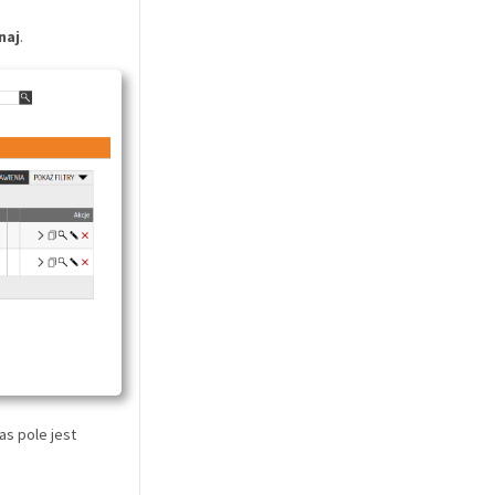
naj
.
s pole jest