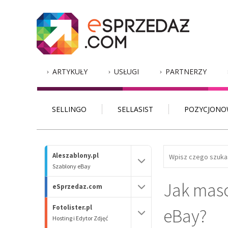
ARTYKUŁY
USŁUGI
PARTNERZY
SELLINGO
SELLASIST
POZYCJONO
Aleszablony.pl
Szablony eBay
Jak maso
eSprzedaz.com
Fotolister.pl
eBay?
Hosting i Edytor Zdjęć