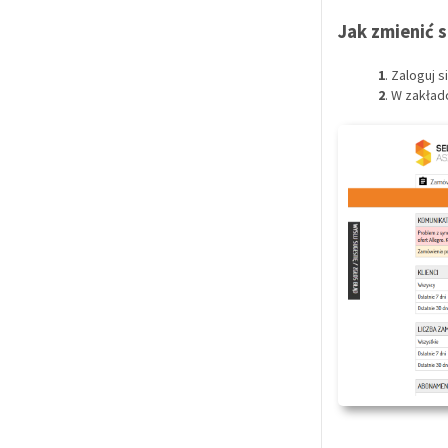
Jak zmienić 
1
. Zaloguj 
2
. W zakła