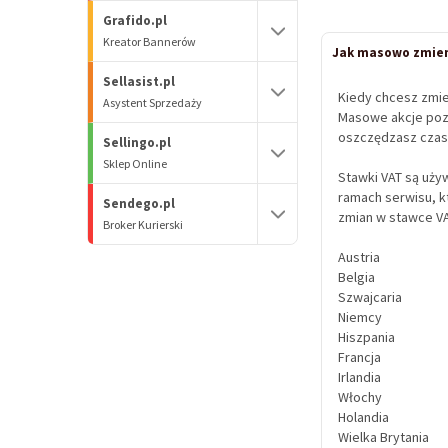
Grafido.pl
Kreator Bannerów
Jak masowo zmieni
Sellasist.pl
Kiedy chcesz zmien
Asystent Sprzedaży
Masowe akcje poz
oszczędzasz czas
Sellingo.pl
Sklep Online
Stawki VAT są uży
ramach serwisu, kt
Sendego.pl
zmian w stawce VA
Broker Kurierski
Austria
Belgia
Szwajcaria
Niemcy
Hiszpania
Francja
Irlandia
Włochy
Holandia
Wielka Brytania