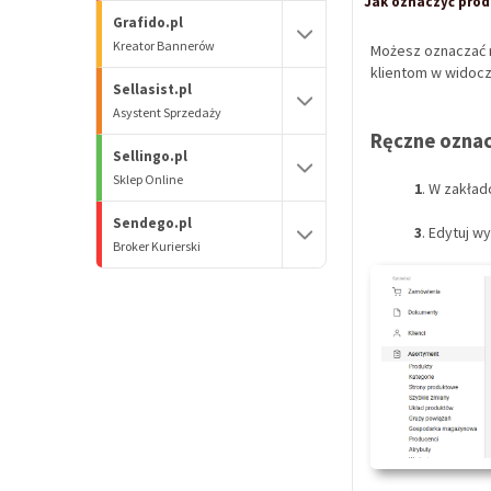
Jak oznaczyć prod
Grafido.pl
Kreator Bannerów
Możesz oznaczać n
klientom w widocz
Sellasist.pl
Asystent Sprzedaży
Ręczne ozna
Sellingo.pl
Sklep Online
1
. W zakła
Sendego.pl
3
. Edytuj w
Broker Kurierski