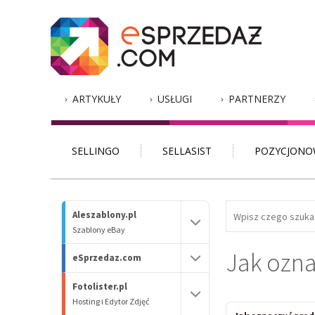
ARTYKUŁY
USŁUGI
PARTNERZY
SELLINGO
SELLASIST
POZYCJONO
Aleszablony.pl
Szablony eBay
Jak ozna
eSprzedaz.com
Fotolister.pl
Hosting i Edytor Zdjęć