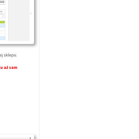
ej sklepu.
u aż sam