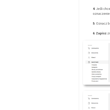
4
. Jeśli ch
oznaczenie 
5
. Oznacz 
6
.
Zapisz
z