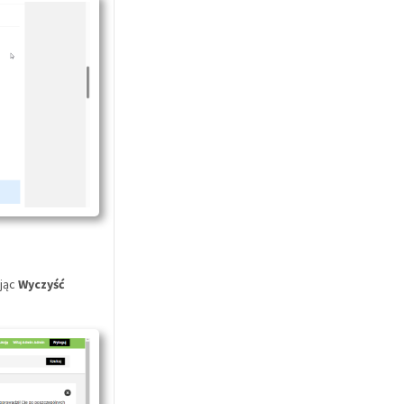
ając
Wyczyść