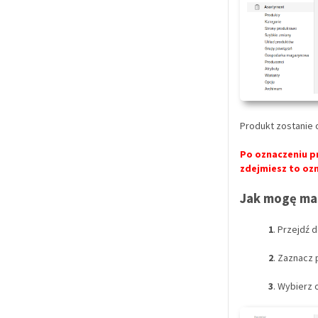
Produkt zostanie o
Po oznaczeniu p
zdejmiesz to oz
Jak
mogę mas
1
. Przejdź 
2
. Zaznacz 
3
. Wybierz 