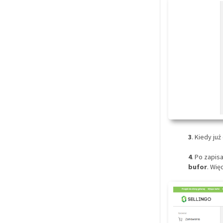
3
. Kiedy ju
4
. Po zapis
bufor
. Wię