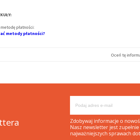
KUŁY:
 metodę płatności:
ać metody płatności?
Oceń tę informa
ttera
Zdobywaj informacje o nowośc
Nasz newsletter jest zupełnie
najważniejszych sprawach dot