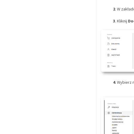
2
. W zakła
3
. Kliknij
Do
4
. Wybierz