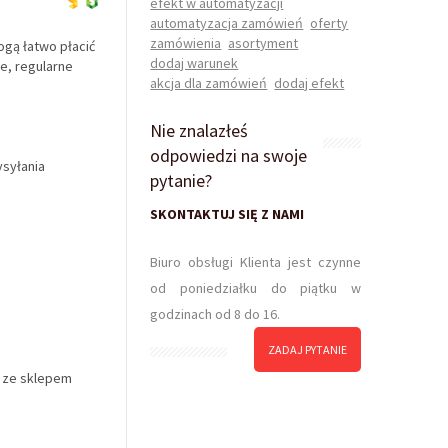
efekt w automatyzacji
automatyzacja zamówień
oferty
zamówienia
asortyment
ogą łatwo płacić
dodaj warunek
e, regularne
akcja dla zamówień
dodaj efekt
Nie znalazłeś
odpowiedzi na swoje
ysyłania
pytanie?
SKONTAKTUJ SIĘ Z NAMI
Biuro obsługi Klienta jest czynne
od poniedziałku do piątku w
godzinach od 8 do 16.
ZADAJ PYTANIE
i ze sklepem