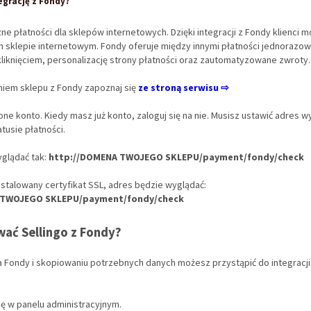
egrację z Fondy?
e płatności dla sklepów internetowych. Dzięki integracji z Fondy klienci m
 sklepie internetowym. Fondy oferuje między innymi płatności jednorazow
kliknięciem, personalizację strony płatności oraz zautomatyzowane zwroty.
iem sklepu z Fondy zapoznaj się
ze stroną serwisu ⇨
ne konto. Kiedy masz już konto, zaloguj się na nie. Musisz ustawić adres w
tusie płatności.
glądać tak:
http://DOMENA TWOJEGO SKLEPU/payment/fondy/check
nstalowany certyfikat SSL, adres będzie wyglądać:
 TWOJEGO SKLEPU/payment/fondy/check
wać Sellingo z Fondy?
a Fondy i skopiowaniu potrzebnych danych możesz przystąpić do integracj
ię w panelu administracyjnym.