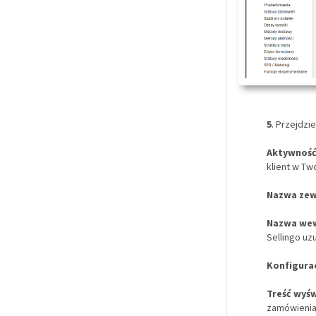
5
. Przejdzi
Aktywność
klient w Tw
Nazwa zew
Nazwa wew
Sellingo uz
Konfigurac
Treść wyś
zamówienia,