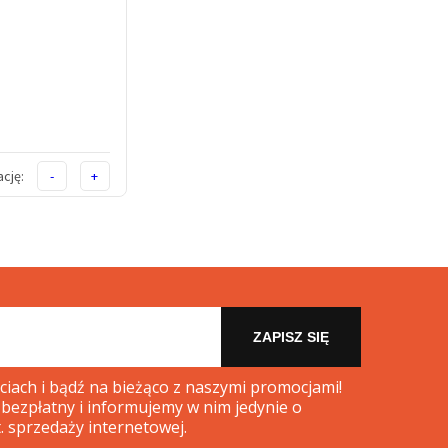
cję:
-
+
ZAPISZ SIĘ
iach i bądź na bieżąco z naszymi promocjami!
 bezpłatny i informujemy w nim jedynie o
. sprzedaży internetowej.