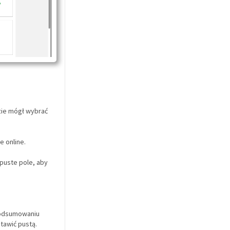
zie mógł wybrać
e online.
puste pole, aby
podsumowaniu
tawić pustą.