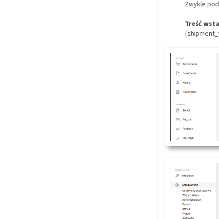
Zwykle poda
Treść wst
{shipment_t