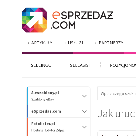
ARTYKUŁY
USŁUGI
PARTNERZY
SELLINGO
SELLASIST
POZYCJONO
Aleszablony.pl
Szablony eBay
Jak uruc
eSprzedaz.com
Fotolister.pl
Hosting i Edytor Zdjęć