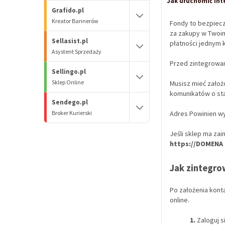
Jak uruchomić int
Grafido.pl
Kreator Bannerów
Fondy to bezpieczn
za zakupy w Twoim
Sellasist.pl
płatności jednym 
Asystent Sprzedaży
Przed zintegrowan
Sellingo.pl
Sklep Online
Musisz mieć założo
komunikatów o sta
Sendego.pl
Broker Kurierski
Adres Powinien wy
Jeśli sklep ma zai
https://DOMENA
Jak zintegro
Po założenia kont
online.
1.
Zaloguj s