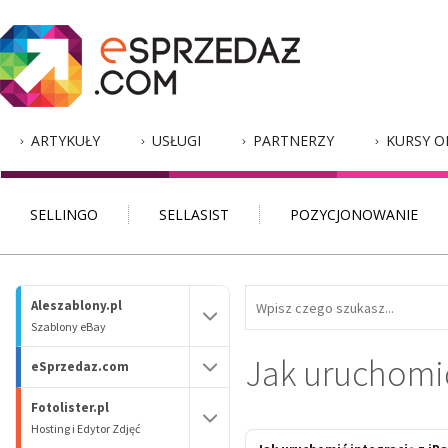
ARTYKUŁY
USŁUGI
PARTNERZY
KURSY O
SELLINGO
SELLASIST
POZYCJONOWANIE
Aleszablony.pl
Szablony eBay
Jak uruchomić
eSprzedaz.com
Fotolister.pl
Hosting i Edytor Zdjęć