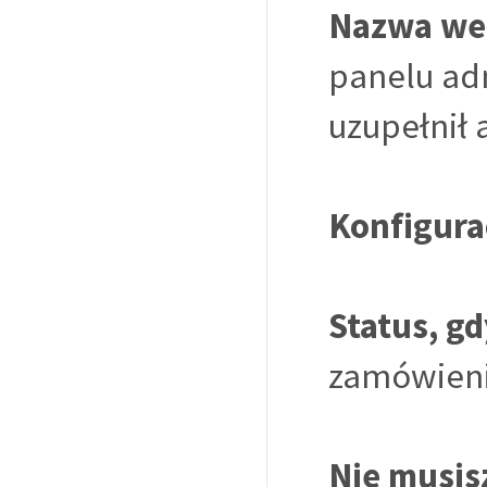
Nazwa we
panelu adm
uzupełnił 
Konfigurac
Status, g
zamówieni
Nie musis