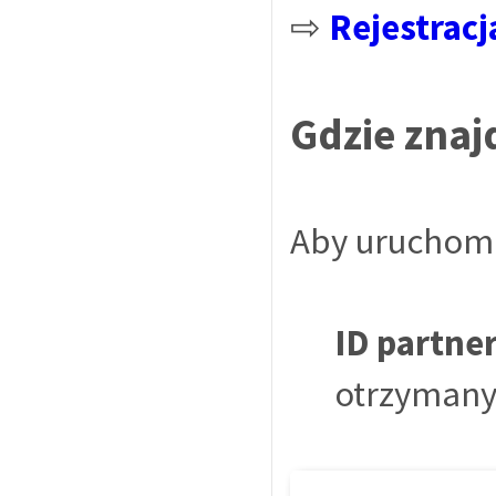
⇨
Rejestracj
Gdzie znaj
Aby uruchomi
ID partne
otrzymanym