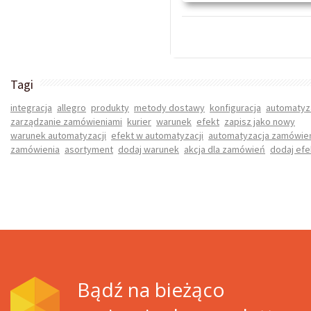
Tagi
integracja
allegro
produkty
metody dostawy
konfiguracja
automatyz
zarządzanie zamówieniami
kurier
warunek
efekt
zapisz jako nowy
warunek automatyzacji
efekt w automatyzacji
automatyzacja zamówie
zamówienia
asortyment
dodaj warunek
akcja dla zamówień
dodaj efe
Bądź na bieżąco