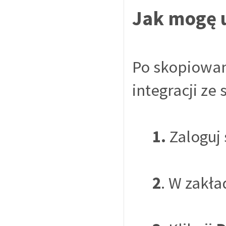
Jak mogę u
Po skopiowan
integracji ze
1.
Zaloguj 
2
. W zakł