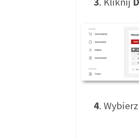
3
. Kliknij
D
4
. Wybier