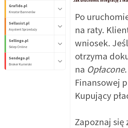
Jak uruchomić integrację z iR
Grafido.pl
Kreator Bannerów
Po uruchomie
Sellasist.pl
na raty. Klie
Asystent Sprzedaży
wniosek. Jeś
Sellingo.pl
Sklep Online
otrzyma doku
Sendego.pl
Broker Kurierski
na
Opłacone
Finansowej p
Kupujący pła
Zapoznaj się 