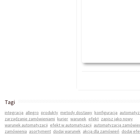
Tagi
integracja
allegro
produkty
metody dostawy
konfiguracja
automatyz
zarządzanie zamówieniami
kurier
warunek
efekt
zapisz jako nowy
warunek automatyzacji
efekt w automatyzacji
automatyzacja zamówie
zamówienia
asortyment
dodaj warunek
akcja dla zamówień
dodaj efe