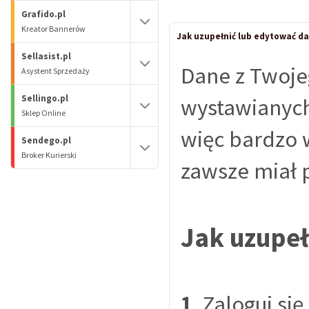
Grafido.pl
Kreator Bannerów
Jak uzupełnić lub edytować d
Sellasist.pl
Dane z Twoje
Asystent Sprzedaży
Sellingo.pl
wystawianych
Sklep Online
więc bardzo 
Sendego.pl
Broker Kurierski
zawsze miał 
Jak uzupeł
1
. Zaloguj si