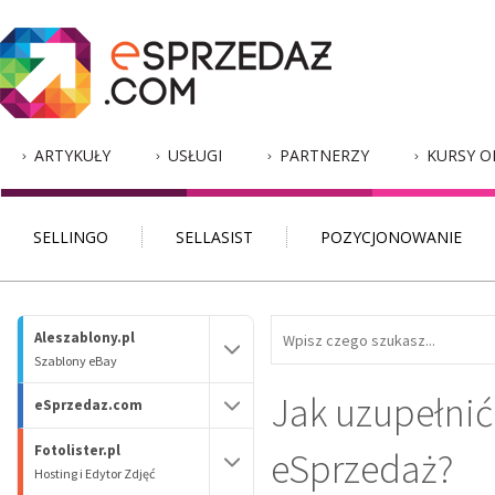
ARTYKUŁY
USŁUGI
PARTNERZY
KURSY O
SELLINGO
SELLASIST
POZYCJONOWANIE
Aleszablony.pl
Szablony eBay
Jak uzupełnić
eSprzedaz.com
Fotolister.pl
eSprzedaż?
Hosting i Edytor Zdjęć