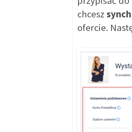
przypisać do t
chcesz
synch
ofercie. Nast