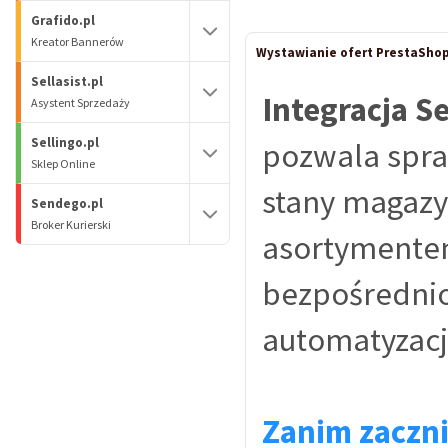
Grafido.pl
Kreator Bannerów
Wystawianie ofert PrestaShop 
Sellasist.pl
Integracja S
Asystent Sprzedaży
Sellingo.pl
pozwala spra
Sklep Online
stany magazyn
Sendego.pl
Broker Kurierski
asortymentem 
bezpośrednio 
automatyzacj
Zanim zaczni