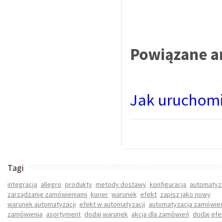
Powiązane a
Jak uruchomić
Tagi
integracja
allegro
produkty
metody dostawy
konfiguracja
automatyz
zarządzanie zamówieniami
kurier
warunek
efekt
zapisz jako nowy
warunek automatyzacji
efekt w automatyzacji
automatyzacja zamówie
zamówienia
asortyment
dodaj warunek
akcja dla zamówień
dodaj efe