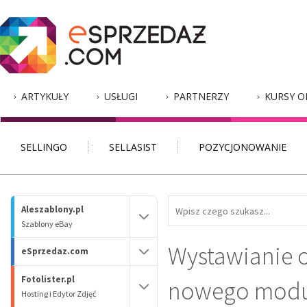
ARTYKUŁY
USŁUGI
PARTNERZY
KURSY O
SELLINGO
SELLASIST
POZYCJONOWANIE
Aleszablony.pl
Szablony eBay
Wystawianie of
eSprzedaz.com
Fotolister.pl
nowego moduł
Hosting i Edytor Zdjęć