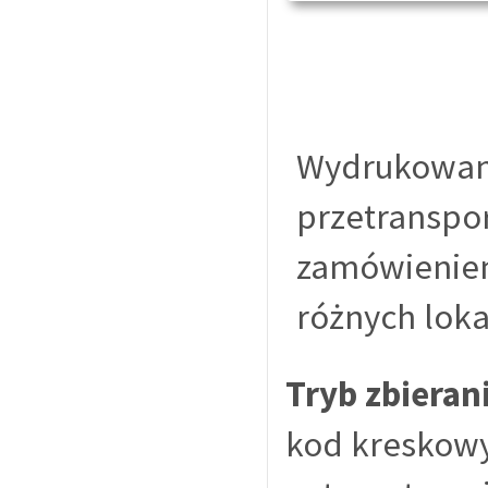
Wydrukowany
przetranspo
zamówieniem
różnych loka
Tryb zbieran
kod kreskowy