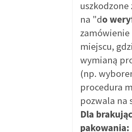
uszkodzone 
na "d
o weryf
zamówienie 
miejscu, gdz
wymianą pro
(np. wyborem
procedura mi
pozwala na 
Dla brakują
pakowania: