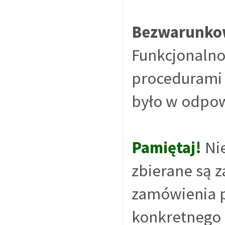
Bezwarunkow
Funkcjonalnoś
procedurami 
było w odpow
Pamiętaj!
Ni
zbierane są 
zamówienia p
konkretnego