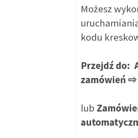
Możesz wykor
uruchamiania
kodu kreskow
Przejdź do: 
zamówień ⇨ 
lub
Zamówien
automatycz