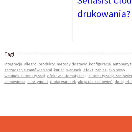
Sellasist Clo
drukowania?
Tagi
integracja
allegro
produkty
metody dostawy
konfiguracja
automatyz
zarządzanie zamówieniami
kurier
warunek
efekt
zapisz jako nowy
warunek automatyzacji
efekt w automatyzacji
automatyzacja zamówie
zamówienia
asortyment
dodaj warunek
akcja dla zamówień
dodaj efe