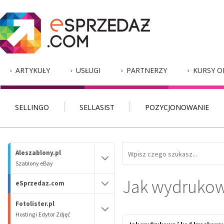
ARTYKUŁY
USŁUGI
PARTNERZY
KURSY O
SELLINGO
SELLASIST
POZYCJONOWANIE
Aleszablony.pl
Szablony eBay
Jak wydrukow
eSprzedaz.com
Fotolister.pl
Hosting i Edytor Zdjęć