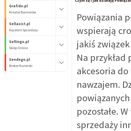
Czym są i jak działają Powiąz
Grafido.pl
Kreator Bannerów
Powiązania p
Sellasist.pl
wspierają cro
Asystent Sprzedaży
jakiś związe
Sellingo.pl
Sklep Online
Na przykład 
Sendego.pl
Broker Kurierski
akcesoria do
nawzajem. Dzi
powiązanych 
pozostałe. W
sprzedaży inn