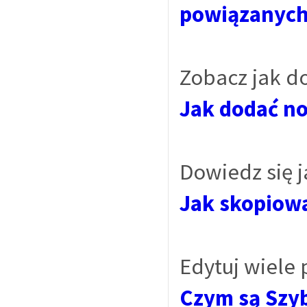
powiązanyc
Zobacz jak d
Jak dodać no
Dowiedz się 
Jak skopiow
Edytuj wiele
Czym są Szyb