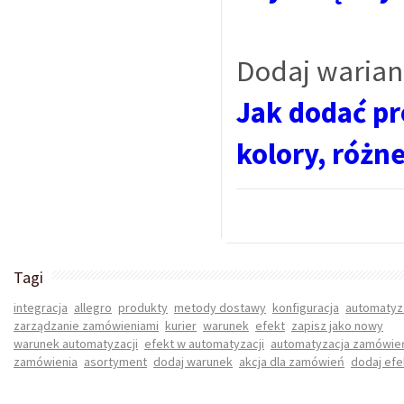
Dodaj warian
Jak dodać pr
kolory, różne
Tagi
integracja
allegro
produkty
metody dostawy
konfiguracja
automatyz
zarządzanie zamówieniami
kurier
warunek
efekt
zapisz jako nowy
warunek automatyzacji
efekt w automatyzacji
automatyzacja zamówie
zamówienia
asortyment
dodaj warunek
akcja dla zamówień
dodaj efe