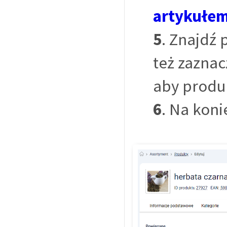
artykułe
5
. Znajdź
też zaznac
aby produk
6
. Na koni