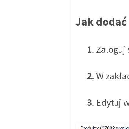
Jak dodać
1
. Zaloguj
2
. W zakł
3
. Edytuj 