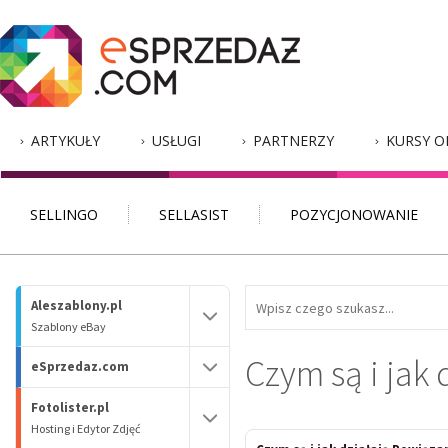
ARTYKUŁY
USŁUGI
PARTNERZY
KURSY O
SELLINGO
SELLASIST
POZYCJONOWANIE
Aleszablony.pl
Szablony eBay
Czym są i jak
eSprzedaz.com
Fotolister.pl
Hosting i Edytor Zdjęć