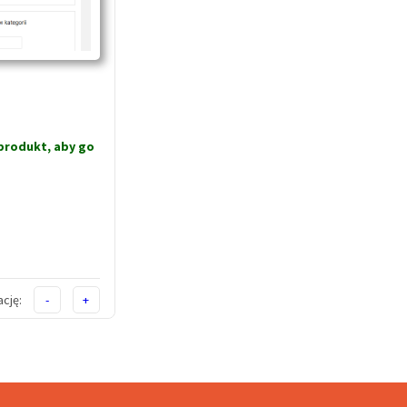
produkt, aby go
cję:
-
+