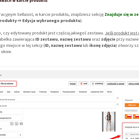
awach w karcie produktu
racyjnym Sellasist, w karcie produktu, znajdziesz sekcję
Znajduje się w z
rodukty ⇨ Edycja wybranego produktu
).
e, czy edytowany produkt jest częścią jakiegoś zestawu.
Jeśli produkt jest
tabelka zawierająca
ID zestawu
,
nazwę zestawu
oraz
zdjęcie
przy nazwie
go miejsce w tej sekcji (
ID, nazwę zestawu
lub
ikonę zdjęcia
) otworzy s
oknie.