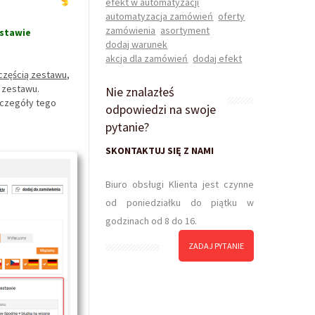
efekt w automatyzacji
automatyzacja zamówień
oferty
zamówienia
asortyment
estawie
dodaj warunek
akcja dla zamówień
dodaj efekt
 częścią zestawu
,
 zestawu.
Nie znalazłeś
zczegóły tego
odpowiedzi na swoje
pytanie?
SKONTAKTUJ SIĘ Z NAMI
Biuro obsługi Klienta jest czynne
od poniedziałku do piątku w
godzinach od 8 do 16.
ZADAJ PYTANIE