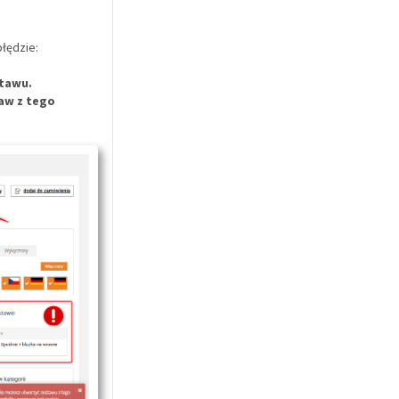
błędzie:
stawu.
taw z tego