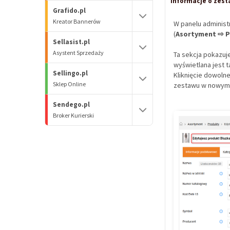
Informacje o zest
Grafido.pl
Kreator Bannerów
W panelu administ
(
Asortyment ⇨ P
Sellasist.pl
Asystent Sprzedaży
Ta sekcja pokazuj
wyświetlana jest 
Sellingo.pl
Kliknięcie dowolne
Sklep Online
zestawu w nowym 
Sendego.pl
Broker Kurierski