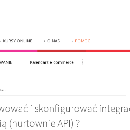
KURSY ONLINE
O NAS
POMOC
WANIE
Kalendarz e-commerce
wować i skonfigurować integrac
ą (hurtownie API) ?