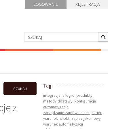
LOGOWANIE
REJESTRACJA
Tagi
SZUKAJ
integracja
allegro
produkty
metody dostawy
konfiguracja
ję z
automatyzacja
zarządzanie zamówieniami
kurier
warunek
efekt
zapisz jako nowy
warunek automatyzacji