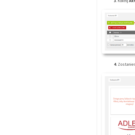
3
. K
liknij
Ak
4
. Zostanie