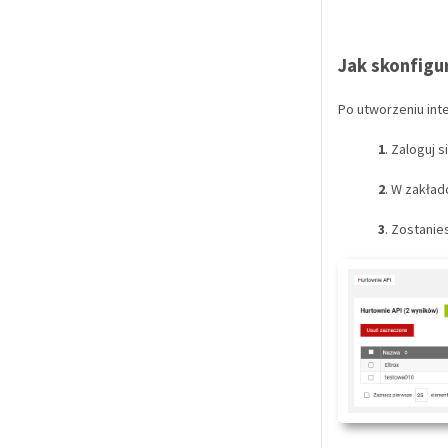
Jak skonfigu
Po utworzeniu integ
1
. Zaloguj 
2
. W zakła
3
. Zostanie