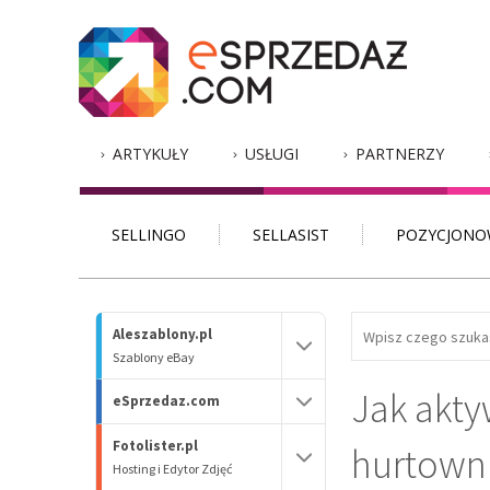
ARTYKUŁY
USŁUGI
PARTNERZY
SELLINGO
SELLASIST
POZYCJONO
Aleszablony.pl
Szablony eBay
Jak akty
eSprzedaz.com
Fotolister.pl
hurtowni
Hosting i Edytor Zdjęć