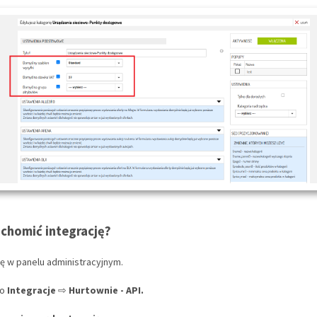
chomić integrację?
się w panelu administracyjnym.
do
Integracje
⇨
Hurtownie - API.