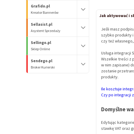
Grafido.pl
Kreator Bannerów
Jak aktywować i s
Sellasist.pl
Jeśli masz podpisa
Asystent Sprzedaży
szybko produkty i 
czy też własnego,
Sellingo.pl
Sklep Online
Usługa integracji 
Wszelkie treści z 
Sendego.pl
w nim zapisane) do
Broker Kurierski
zostanie przetran
produkty.
Ile kosztuje integ
Czy po integracji
Domyślne war
Edytując kategori
stawkę VAT oraz g