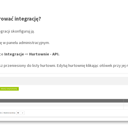
rować integrację?
racji skonfiguruj ją.
się w panelu administracyjnym.
dce
Integracje
⇨
Hurtownie
- API.
sz przeniesiony do listy hurtowni. Edytuj hurtownię klikając ołówek przy jej 