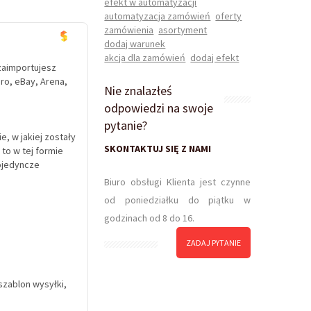
efekt w automatyzacji
automatyzacja zamówień
oferty
zamówienia
asortyment
dodaj warunek
akcja dla zamówień
dodaj efekt
 zaimportujesz
ro, eBay, Arena,
Nie znalazłeś
odpowiedzi na swoje
pytanie?
e, w jakiej zostały
SKONTAKTUJ SIĘ Z NAMI
 to w tej formie
ojedyncze
Biuro obsługi Klienta jest czynne
od poniedziałku do piątku w
godzinach od 8 do 16.
ZADAJ PYTANIE
szablon wysyłki,