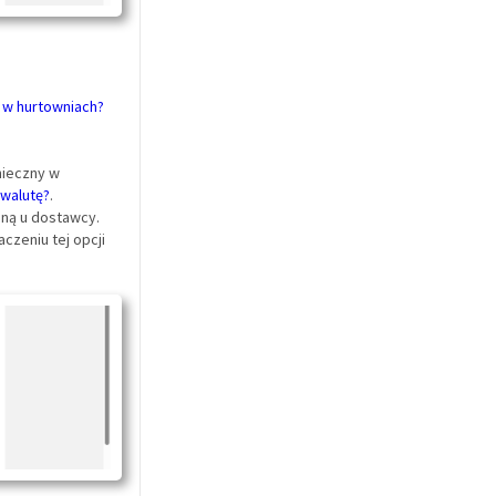
e w hurtowniach?
nieczny w
 walutę?
.
eną u dostawcy.
aczeniu tej opcji