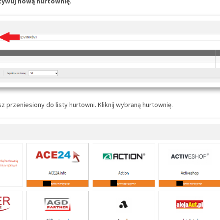
tywuj nową hurtownię
.
sz przeniesiony do listy hurtowni. Kliknij wybraną hurtownię.