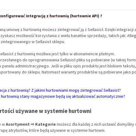
konfigurować integrację z hurtownią (hurtownie API) ?
ną umowę z hurtownią możesz zintegrować ją z Sellasist. Dzięki integracji
zyskasz możliwość korzystania z wielu kanałów sprzedaży, takich jak: Alleg
 zintegrowanego w Sellasist sklepu.
Sellasist z hurtownią możliwa jest tylko w abonamencie płatnym.
przesłanego do oprogramowania Sellasist pliku są pobierane (w takiej formi
 panelu administracyjnego. Jeśli w pliku opis produktu jest blokiem tekstu,
sportowany do sklepu. Natomiast warianty produktów są pobierane jako p
racja z hurtownią? Z jakimi hurtowniami mogę zintegrować Sellasist?
 z hurtownią stany magazynowe będą się aktualizować automatycznie?
tości używane w systemie hurtowni
e w
Asortyment ⇨ Kategorie
możesz dla każdej z nich ustawić domyślny 
rupę atrybutów, które będą używane w systemie hurtowni.