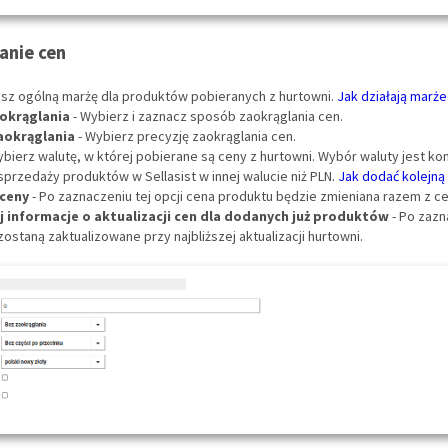
nie cen
isz ogólną marżę dla produktów pobieranych z hurtowni.
Jak działają marż
okrąglania
- Wybierz i zaznacz sposób zaokrąglania cen.
aokrąglania
- Wybierz precyzję zaokrąglania cen.
ybierz walutę, w której pobierane są ceny z hurtowni. Wybór waluty jest ko
przedaży produktów w Sellasist w innej walucie niż PLN.
Jak dodać kolejną
 ceny
- Po zaznaczeniu tej opcji cena produktu będzie zmieniana razem z c
j informacje o aktualizacji cen dla dodanych już produktów
- Po zazn
zostaną zaktualizowane przy najbliższej aktualizacji hurtowni.