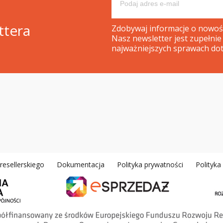
ttera
Zdobywaj informacje o nowośc
Nasz newsletter jest zupełnie
najważniejszych sprawach dot
esellerskiego
Dokumentacja
Polityka prywatności
Polityk