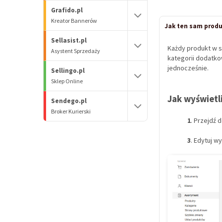
Grafido.pl
Kreator Bannerów
Jak ten sam produ
Sellasist.pl
Każdy produkt w s
Asystent Sprzedaży
kategorii dodatko
jednocześnie.
Sellingo.pl
Sklep Online
Jak wyświetl
Sendego.pl
Broker Kurierski
1
. Przejdź 
3
. Edytuj w