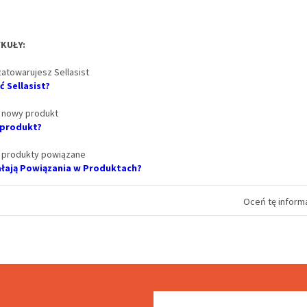
KUŁY:
zatowarujesz Sellasist
 Sellasist?
ć nowy produkt
 produkt?
ć produkty powiązane
iałają Powiązania w Produktach?
Oceń tę informa