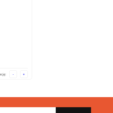
cję:
-
+