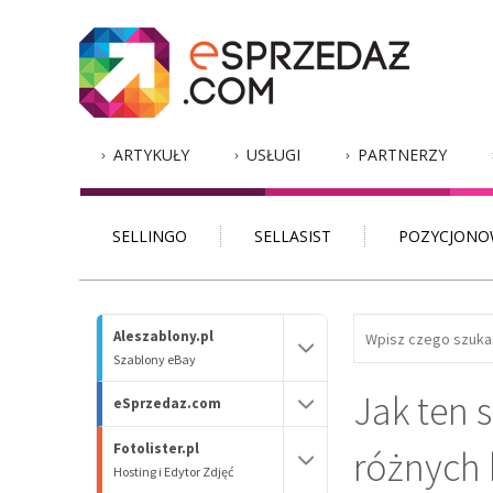
ARTYKUŁY
USŁUGI
PARTNERZY
SELLINGO
SELLASIST
POZYCJONO
Aleszablony.pl
Szablony eBay
Jak ten 
eSprzedaz.com
Fotolister.pl
różnych 
Hosting i Edytor Zdjęć