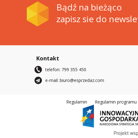
Bądź na bieżąco
zapisz sie do newsle
Kontakt
telefon: 799 355 450
e-mail: biuro@esprzedaz.com
Regulamin
Regulamin programu r