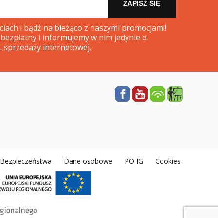
ZAPISZ SIĘ
iach i bądź na bieżąco z naszymi promocjami!
 bezpłatny i informujemy w nim jedynie o
. sprzedaży internetowej.
a Bezpieczeństwa
Dane osobowe
PO IG
Cookies