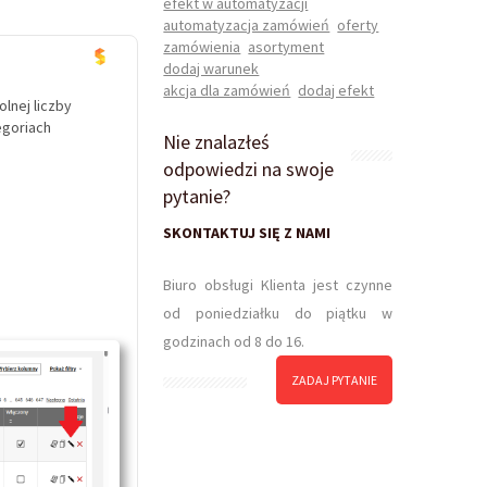
efekt w automatyzacji
automatyzacja zamówień
oferty
zamówienia
asortyment
dodaj warunek
akcja dla zamówień
dodaj efekt
lnej liczby
egoriach
Nie znalazłeś
odpowiedzi na swoje
pytanie?
SKONTAKTUJ SIĘ Z NAMI
Biuro obsługi Klienta jest czynne
od poniedziałku do piątku w
godzinach od 8 do 16.
ZADAJ PYTANIE