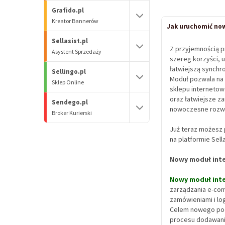
Grafido.pl
Kreator Bannerów
Jak uruchomić now
Sellasist.pl
Z przyjemnością 
Asystent Sprzedaży
szereg korzyści, 
łatwiejszą synchr
Sellingo.pl
Moduł pozwala na 
Sklep Online
sklepu interneto
oraz łatwiejsze z
Sendego.pl
nowoczesne rozwią
Broker Kurierski
Już teraz możesz
na platformie Sell
Nowy moduł inte
Nowy moduł inte
zarządzania e-co
zamówieniami i log
Celem nowego pode
procesu dodawani