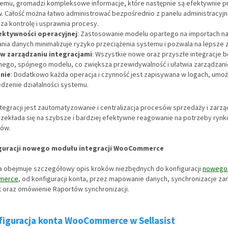
stemu, gromadzi kompleksowe informacje, które następnie są efektywnie 
. Całość można łatwo administrować bezpośrednio z panelu administracyjne
za kontrolę i usprawnia procesy.
ktywności operacyjnej
: Zastosowanie modelu opartego na importach na
nia danych minimalizuje ryzyko przeciążenia systemu i pozwala na lepsze 
 w zarządzaniu integracjami
: Wszystkie nowe oraz przyszłe integracje 
ego, spójnego modelu, co zwiększa przewidywalność i ułatwia zarządzani
nie
: Dodatkowo każda operacja i czynność jest zapisywana w logach, umożl
dzenie działalności systemu.
egracji jest zautomatyzowanie i centralizacja procesów sprzedaży i zarzą
ekłada się na szybsze i bardziej efektywne reagowanie na potrzeby rynk
tów.
iguracji nowego modułu integracji WooCommerce
cja obejmuje szczegółowy opis kroków niezbędnych do konfiguracji
nowego 
omerce
, od konfiguracji konta, przez mapowanie danych, synchronizacje za
 oraz omówienie Raportów synchronizacji.
figuracja konta WooCommerce w Sellasist