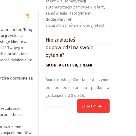
efekt w automatyzacji
automatyzacja zamówień
oferty
zamówienia
asortyment
dodaj warunek
akcja dla zamówień
dodaj efekt
twiera przed Tobą
racji zyskasz
Nie znalazłeś
sługę klientów.
odpowiedzi na swoje
wność Twojego
ch o produktach
pytanie?
ność działania. To
SKONTAKTUJ SIĘ Z NAMI
które dostępne są
Biuro obsługi Klienta jest czynne
od poniedziałku do piątku w
godzinach od 8 do 16.
ZADAJ PYTANIE
 w zakresie
 produktami,
uproszczenie
yzacja elementów