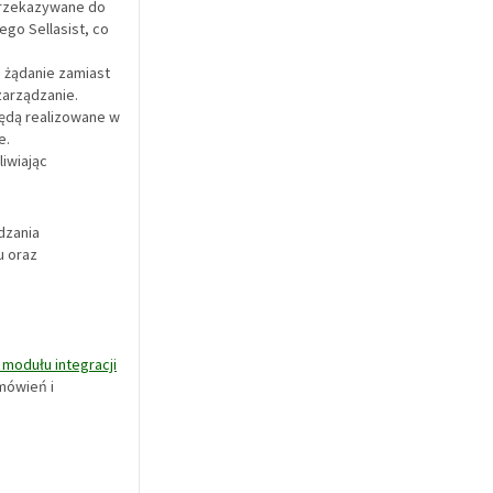
przekazywane do
go Sellasist, co
 żądanie zamiast
zarządzanie.
będą realizowane w
e.
iwiając
dzania
u oraz
modułu integracji
mówień i