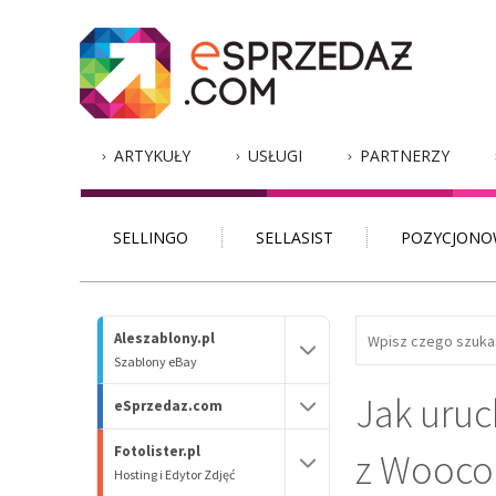
ARTYKUŁY
USŁUGI
PARTNERZY
SELLINGO
SELLASIST
POZYCJONO
Aleszablony.pl
Szablony eBay
Jak uruc
eSprzedaz.com
Fotolister.pl
z Wooc
Hosting i Edytor Zdjęć