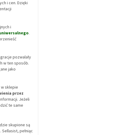
h i cen. Dzięki
entacji
nych i
uniwersalnego
.
przenieść
egracje pozwalały
ch w ten sposób.
gane jako
 w sklepie
ienia przez
informacji. Jeżeli
adzić te same
dzie skupione są
Sellasist, pełniąc