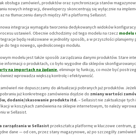
jak obsługa zamówień, produktów oraz synchronizacja stanów magazynowyc
niu nowych integracji, deweloperzy skoncentrują się wyłącznie na implem
az na tłumaczeniu danych między API a platformą Sellasist.
 nowa integracja wymagała tworzenia dedykowanych widoków konfiguracyj
ocesu ustawień. Obecnie odchodzimy od tego modelu na rzecz
modelu 
tegracje będą realizowane w jednolity sposób, a w przyszłości planujemy 
acje do tego nowego, ujednoliconego modułu.
nowym modelu jest także sposób zarządzania danymi produktów. Stare int
nie informacji o produktach, co było wygodne dla sklepów skonfigurowany
rty na importach na żądanie
, eliminuje tę funkcję, co może być postrze
 również wprowadza większą kontrolę i efektywność.
zamówień nie dopuszczamy do aktualizacji pobranych już produktów. Jeżeli
pobraniu już konkretnego zamówienia dojdzie do
zmiany wartości zamów
tów, dodanie/skasowanie produktu itd.
– Sellasist nie zaktualizuje tych 
kacji w koszykach zamówienia na sklepie internetowym, to należy wprow
iu w Sellasist.
a zarządzania w Sellasist
przekształca platformę w kluczowe centrum, g
ędne dane — od cen, przez stany magazynowe, aż po szczegóły zamówień. 