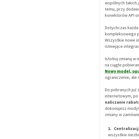
wspólnych takich 
temu, przy dodawa
konektorów API or
Dotychczas każda
kompleksowego pr
Wszystkie nowe in
istniejące integr
Istotną zmianą w 
na ciągłe pobiera
Nowy model, opa
ograniczenie, ale
Do pobranych już 
internetowym, po 
naliczanie raba
dokonujesz modyfi
zmiany w zamówien
Centralizacj
wszystkie niezb