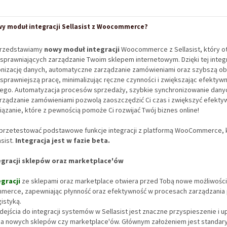
y moduł integracji Sellasist z Woocommerce?
przedstawiamy
nowy moduł integracji
Woocommerce z Sellasist, który o
usprawniających zarządzanie Twoim sklepem internetowym. Dzięki tej integ
onizację danych, automatyczne zarządzanie zamówieniami oraz szybszą ob
sprawniejszą pracę, minimalizując ręczne czynności i zwiększając efekty
wego. Automatyzacja procesów sprzedaży, szybkie synchronizowanie dany
arządzanie zamówieniami pozwolą zaoszczędzić Ci czas i zwiększyć efektyw
zanie, które z pewnością pomoże Ci rozwijać Twój biznes online!
 przetestować podstawowe funkcje integracji z platformą WooCommerce, 
asist.
Integracja jest w fazie beta.
gracji sklepów oraz marketplace'ów
gracji
ze sklepami oraz marketplace otwiera przed Tobą nowe możliwości
mmerce, zapewniając płynność oraz efektywność w procesach zarządzania
istyką.
jścia do integracji systemów w Sellasist jest znaczne przyspieszenie i 
a nowych sklepów czy marketplace'ów. Głównym założeniem jest standar