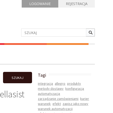
LOGOWANIE
REJESTRACJA
Tagi
SZUKAJ
integracja
allegro
produkty
metody dostawy
konfiguracja
llasist
automatyzacja
zarządzanie zamówieniami
kurier
warunek
efekt
zapisz jako nowy
warunek automatyzacji