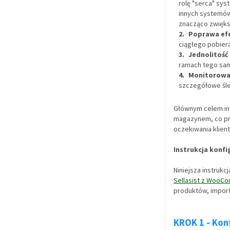
rolę "serca" sy
innych systemów
znacząco zwięks
Poprawa efe
ciągłego pobiera
Jednolitość
ramach tego sam
Monitorowa
szczegółowe śle
Głównym celem int
magazynem, co prz
oczekiwania klien
Instrukcja konf
Niniejsza instruk
Sellasist z WooC
produktów, import
KROK 1 - Kon