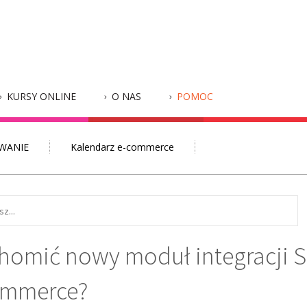
KURSY ONLINE
O NAS
POMOC
WANIE
Kalendarz e-commerce
homić nowy moduł integracji Se
ommerce?