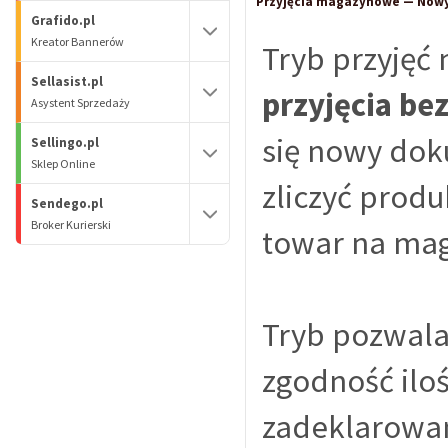
Przyjęcia magazynowe — Nowy 
Grafido.pl
Kreator Bannerów
Tryb przyję
Sellasist.pl
przyjęcia be
Asystent Sprzedaży
się nowy dok
Sellingo.pl
Sklep Online
zliczyć prod
Sendego.pl
Broker Kurierski
towar na mag
Tryb pozwala
zgodność iloś
zadeklarowan