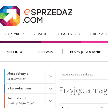
ARTYKUŁY
USŁUGI
PARTNERZY
KURSY O
SELLINGO
SELLASIST
POZYCJONOWANIE
Aleszablony.pl
Szablony eBay
Przyjęcia ma
eSprzedaz.com
Fotolister.pl
Hosting i Edytor Zdjęć