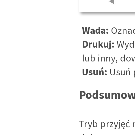
Wada:
Oznac
Drukuj:
Wydr
lub inny, d
Usuń:
Usuń p
Podsumow
Tryb przyję