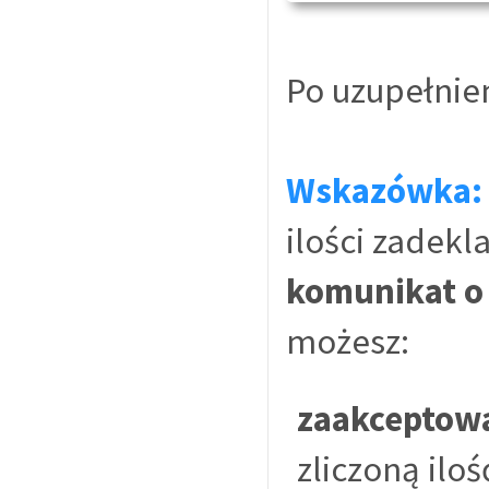
Po uzupełnien
Wskazówka:
ilości zadek
komunikat o 
możesz:
zaakceptowa
zliczoną ilo