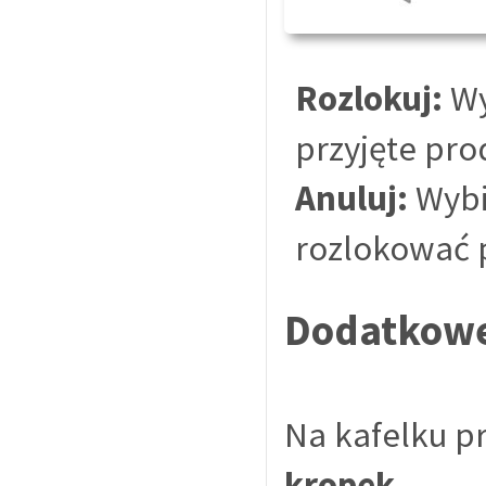
Rozlokuj:
Wy
przyjęte pr
Anuluj:
Wybie
rozlokować 
Dodatkowe
Na kafelku p
kropek
.