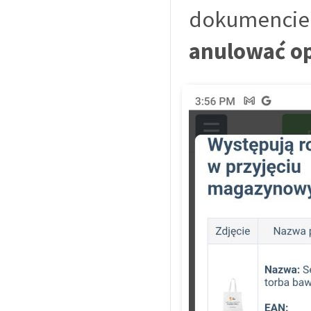
dokumencie p
anulować op