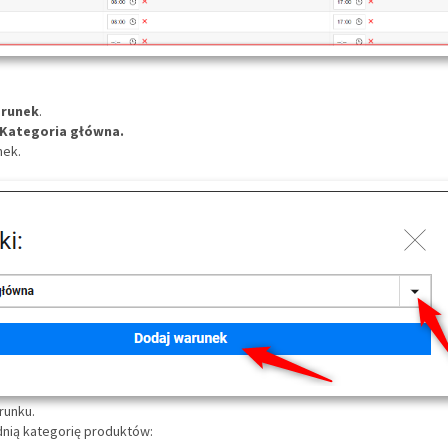
arunek
.
Kategoria główna.
nek.
runku.
nią kategorię produktów: