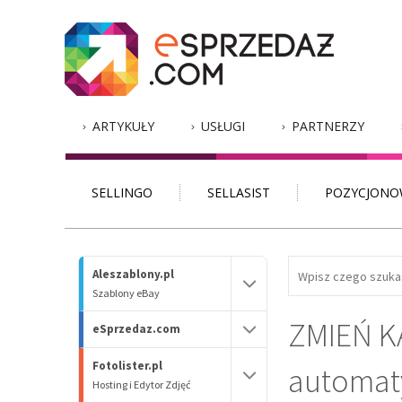
ARTYKUŁY
USŁUGI
PARTNERZY
SELLINGO
SELLASIST
POZYCJONO
Aleszablony.pl
Szablony eBay
ZMIEŃ K
eSprzedaz.com
Fotolister.pl
automaty
Hosting i Edytor Zdjęć