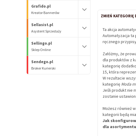
Grafido.pl
Kreator Bannerów
ZMIEŃ KATEGORIĘ 
Sellasist.pl
Ta akcja automaty
Asystent Sprzedaży
Automatyzacja ta 
ręcznego przypisy
Sellingo.pl
Sklep Online
Załóżmy, że prow
dla produktów z k
Sendego.pl
kategorię dodatko
Broker Kurierski
15, która repreze
W rezultacie wszy
kategorię
Moda m
Jeśli produkt nie
zostanie ustawion
Możesz również w
kategorii będą mi
Jak skonfiguro
dla asortyment