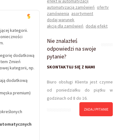
efekt w automatyzacji
automatyzacja zamówień
oferty
zamówienia
asortyment
dodaj warunek
akcja dla zamówień
dodaj efekt
ącej kategorii.
konieczności
Nie znalazłeś
m.
odpowiedzi na swoje
tegorię dodatkową
pytanie?
ektem Zmień
SKONTAKTUJ SIĘ Z NAMI
wej kategorii, np.
mają dodatkową
Biuro obsługi Klienta jest czynne
od poniedziałku do piątku w
a męska premium)
godzinach od 8 do 16.
ZADAJ PYTANIE
określonych
automatycznych