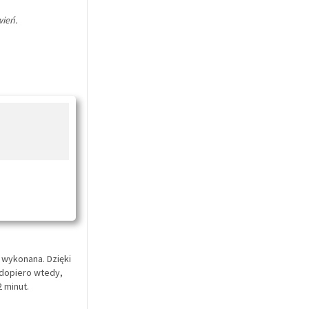
wień.
 wykonana. Dzięki
dopiero wtedy,
2 minut.