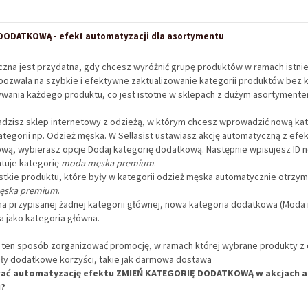
DODATKOWĄ - efekt automatyzacji dla asortymentu
czna jest przydatna, gdy chcesz wyróżnić grupę produktów w ramach istniej
pozwala na szybkie i efektywne zaktualizowanie kategorii produktów bez 
wania każdego produktu, co jest istotne w sklepach z dużym asortymente
adzisz sklep internetowy z odzieżą, w którym chcesz wprowadzić nową ka
ategorii np. Odzież męska. W Sellasist ustawiasz akcję automatyczną z ef
wą, wybierasz opcje Dodaj kategorię dodatkową. Następnie wpisujesz ID no
ntuje kategorię
moda męska premium
.
stkie produktu, które były w kategorii odzież męska automatycznie otrzy
ęska premium
.
 ma przypisanej żadnej kategorii głównej, nowa kategoria dodatkowa (Mod
a jako kategoria główna.
 ten sposób zorganizować promocję, w ramach której wybrane produkty z 
ały dodatkowe korzyści, takie jak darmowa dostawa
wać automatyzację efektu ZMIEŃ KATEGORIĘ DODATKOWĄ w akcjach 
u?