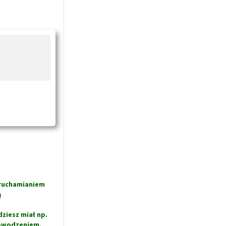
uruchamianiem
ą
ziesz miał np.
powodzeniem.