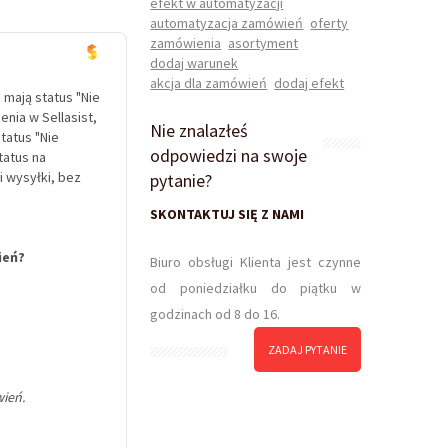
efekt w automatyzacji
automatyzacja zamówień
oferty
zamówienia
asortyment
dodaj warunek
akcja dla zamówień
dodaj efekt
 mają status "Nie
nia w Sellasist,
Nie znalazłeś
tatus "Nie
odpowiedzi na swoje
tatus na
i wysyłki, bez
pytanie?
SKONTAKTUJ SIĘ Z NAMI
ień?
Biuro obsługi Klienta jest czynne
od poniedziałku do piątku w
godzinach od 8 do 16.
ZADAJ PYTANIE
wień.