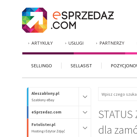
ARTYKUŁY
USŁUGI
PARTNERZY
SELLINGO
SELLASIST
POZYCJONO
Aleszablony.pl
Szablony eBay
STATUS 
eSprzedaz.com
Fotolister.pl
dla zam
Hosting i Edytor Zdjęć