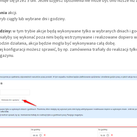
muje się przez 5 dni. Jeżeli użyjesz opóźnienia nie może być ono niższe niż 
ania
akcji.
yb ciągły lub wybrane dni i godziny.
dziny:
w tym trybie akcje będą wykonywane tylko w wybranych dniach i go
miałyby się wykonać poza nimi będą wstrzymywane i realizowane dopiero 
godzin działania, akcja będzie mogła być wykonywana całą dobę.
j konfiguracji możesz sprawić, by np. zamówienia trafiały do realizacji tyl
gazynu.