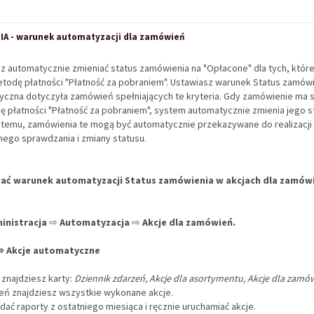
A - warunek automatyzacji dla zamówień
z automatycznie zmieniać status zamówienia na "Opłacone" dla tych, które
todę płatności "Płatność za pobraniem". Ustawiasz warunek Status zamówie
yczna dotyczyła zamówień spełniających te kryteria. Gdy zamówienie ma s
ę płatności "Płatność za pobraniem", system automatycznie zmienia jego s
i temu, zamówienia te mogą być automatycznie przekazywane do realizacji 
nego sprawdzania i zmiany statusu.
ać warunek automatyzacji Status zamówienia w akcjach dla zamów
inistracja
⇨
Automatyzacja
⇨
Akcje dla zamówień.
⇨ Akcje automatyczne
 znajdziesz karty:
Dziennik zdarzeń, Akcje dla asortymentu, Akcje dla zamó
eń znajdziesz wszystkie wykonane akcje.
ać raporty z ostatniego miesiąca i ręcznie uruchamiać akcje.