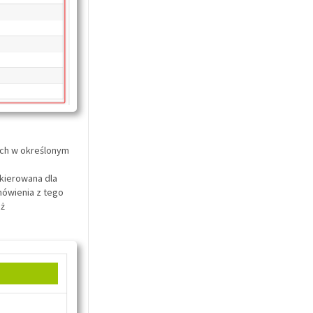
ych w określonym
skierowana dla
mówienia z tego
uż