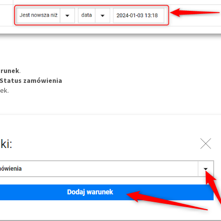
arunek
.
Status zamówienia
nek.