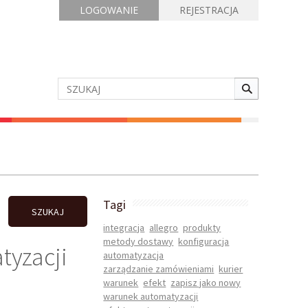
LOGOWANIE
REJESTRACJA
Tagi
SZUKAJ
integracja
allegro
produkty
metody dostawy
konfiguracja
yzacji
automatyzacja
zarządzanie zamówieniami
kurier
warunek
efekt
zapisz jako nowy
warunek automatyzacji