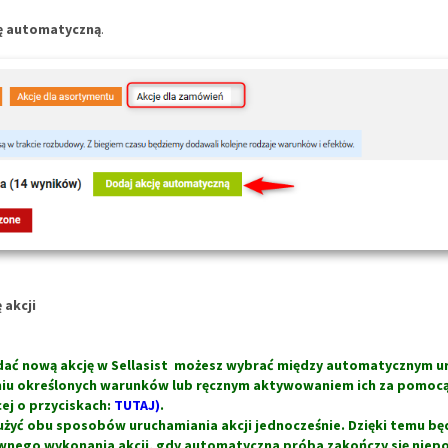
ę automatyczną
.
 akcji
odać nową akcję w Sellasist możesz wybrać między automatycznym 
eniu określonych warunków lub ręcznym aktywowaniem ich za pomoc
ej o przyciskach:
TUTAJ)
.
żyć obu sposobów uruchamiania akcji jednocześnie. Dzięki temu będ
nego wykonania akcji, gdy automatyczna próba zakończy się nie