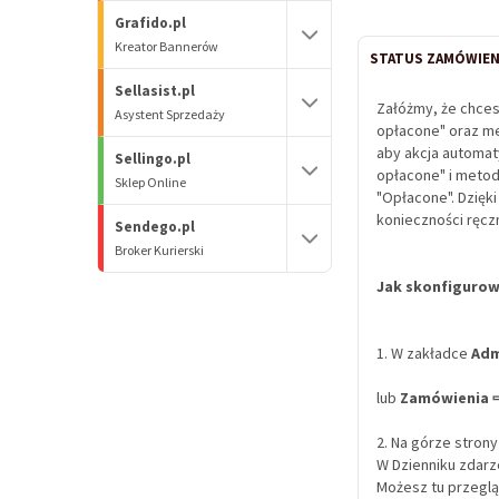
Grafido.pl
Kreator Bannerów
STATUS ZAMÓWIENI
Sellasist.pl
Załóżmy, że chces
Asystent Sprzedaży
opłacone" oraz me
aby akcja automat
Sellingo.pl
opłacone" i metod
Sklep Online
"Opłacone". Dzięk
konieczności ręcz
Sendego.pl
Broker Kurierski
Jak skonfigurow
1. W zakładce
Adm
lub
Zamówienia 
2. Na górze strony
W Dzienniku zdarz
Możesz tu przegląd