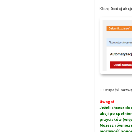
Kliknij
Dodaj akcj
3. Uzupełnij
nazwę
Uwaga!
Jeżeli chcesz d
akcji po spełni
przycisków
(więc
Możesz również u
możliwość ponow