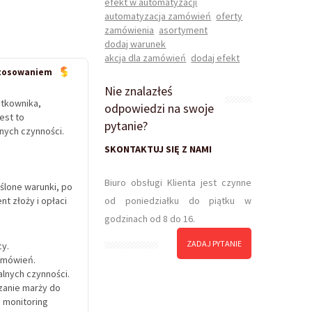
efekt w automatyzacji
automatyzacja zamówień
oferty
zamówienia
asortyment
dodaj warunek
akcja dla zamówień
dodaj efekt
astosowaniem
Nie znalazłeś
ytkownika,
odpowiedzi na swoje
est to
pytanie?
nych czynności.
SKONTAKTUJ SIĘ Z NAMI
Biuro obsługi Klienta jest czynne
ślone warunki, po
t złoży i opłaci
od poniedziałku do piątku w
godzinach od 8 do 16.
ZADAJ PYTANIE
cy.
amówień.
lnych czynności.
zanie marży do
 monitoring