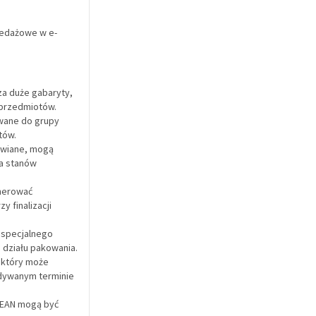
zedażowe w e-
za duże gabaryty,
 przedmiotów.
owane do grupy
tów.
awiane, mogą
ia stanów
nerować
 finalizacji
 specjalnego
działu pakowania.
 który może
idywanym terminie
 EAN mogą być