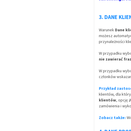
3. DANE KLIE
Warunek
Dane kl
możesz automatycz
przynależności kli
W przypadku wybo
nie zawierać fra
W przypadku wybo
członków wskazany
Przykład zastos
klientów, dla któ
klientów
, opcję
J
zamówienia i wyko
Zobacz także:
Wi