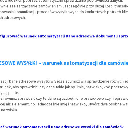
łędów ludzkich poprzez automatyczne sprawdzanie poprawności danych.
wniejsze zarządzanie zamówieniami, szczególnie przy dużej ilości transakc
sowania komunikacji i procesów wysyłkowych do konkretnych potrzeb kli
ch adresowych.
nfigurować warunek automatyzacji Dane adresowe dokumentu sprz
ESOWE WYSYŁKI - warunek automatyzacji dla zamówi
acji Dane adresowe wysyłki w Sellasist umożliwia sprawdzenie różnych 
runek, aby sprawdzić, czy dane takie jak np. imię, nazwisko, kod pocztowy
y są puste.
 również sprawdzić czy te dane są uzupełnione prawidłowo czy nieprawi
ej niż 1 element, np. jednocześnie imię i nazwisko, utwórz dwa osobne war
la nazwiska.
ać warunek automatyzacji Dane adresowe wysyłki dla zamówień?