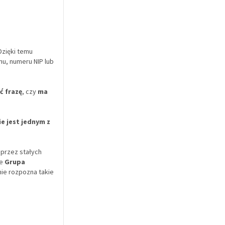
Dzięki temu
u, numeru NIP lub
ć frazę
, czy
ma
ie jest jednym z
przez stałych
le
Grupa
ie rozpozna takie