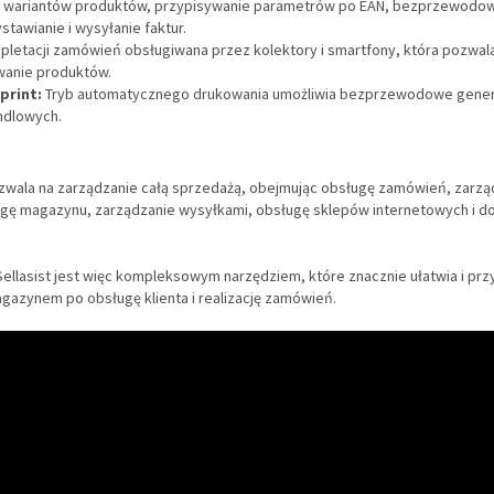
ę wariantów produktów, przypisywanie parametrów po EAN, bezprzewodo
tawianie i wysyłanie faktur.
mpletacji zamówień obsługiwana przez kolektory i smartfony, która pozwal
owanie produktów.
 print:
Tryb automatycznego drukowania umożliwia bezprzewodowe gene
dlowych.
wala na zarządzanie całą sprzedażą, obejmując obsługę zamówień, zarzą
ugę magazynu, zarządzanie wysyłkami, obsługę sklepów internetowych i 
ellasist jest więc kompleksowym narzędziem, które znacznie ułatwia i pr
gazynem po obsługę klienta i realizację zamówień.