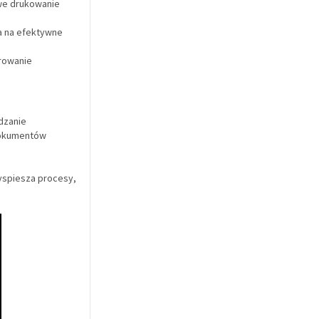
we drukowanie
a na efektywne
rowanie
dzanie
dokumentów
zyspiesza procesy,