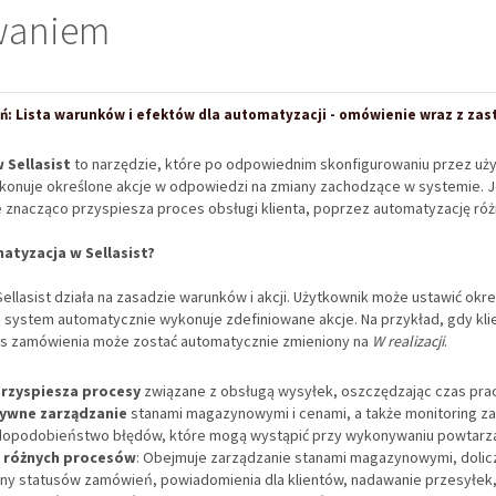
waniem
ń: Lista warunków i efektów dla automatyzacji - omówienie wraz z z
 Sellasist
to narzędzie, które po odpowiednim skonfigurowaniu przez uż
onuje określone akcje w odpowiedzi na zmiany zachodzące w systemie. J
e znacząco przyspiesza proces obsługi klienta, poprzez automatyzację róż
atyzacja w Sellasist?
ellasist działa na zasadzie warunków i akcji. Użytkownik może ustawić okre
h system automatycznie wykonuje zdefiniowane akcje. Na przykład, gdy klien
us zamówienia może zostać automatycznie zmieniony na
W realizacji
.
rzyspiesza procesy
związane z obsługą wysyłek, oszczędzając czas pra
ywne zarządzanie
stanami magazynowymi i cenami, a także monitoring z
opodobieństwo błędów, które mogą wystąpić przy wykonywaniu powtarza
 różnych procesów
: Obejmuje zarządzanie stanami magazynowymi, dolic
ny statusów zamówień, powiadomienia dla klientów, nadawanie przesyłek,