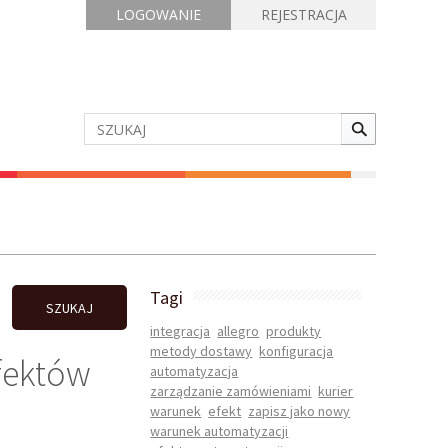
LOGOWANIE
REJESTRACJA
Tagi
SZUKAJ
integracja
allegro
produkty
metody dostawy
konfiguracja
efektów
automatyzacja
zarządzanie zamówieniami
kurier
warunek
efekt
zapisz jako nowy
warunek automatyzacji