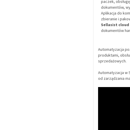
paczek, obsług
dokumentów, wys
Aplikacja do ko
zbieranie i pak
Sellasist cloud
dokumentów han
Automatyzacja poz
produktami, obsł
sprzedażowych.
Automatyzacja w S
od zarządzania ma