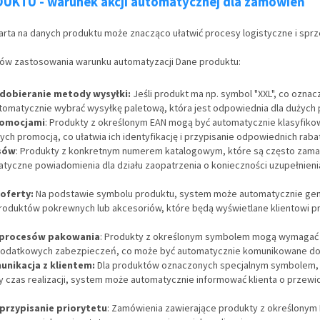
UKTU - warunek akcji automatycznej dla zamówień
rta na danych produktu może znacząco ułatwić procesy logistyczne i spr
dów zastosowania warunku automatyzacji Dane produktu:
dobieranie metody wysyłki:
Jeśli produkt ma np. symbol "XXL", co oznac
omatycznie wybrać wysyłkę paletową, która jest odpowiednia dla dużych
romocjami
: Produkty z określonym EAN mogą być automatycznie klasyfik
ch promocją, co ułatwia ich identyfikację i przypisanie odpowiednich raba
sów
: Produkty z konkretnym numerem katalogowym, które są często zam
tyczne powiadomienia dla działu zaopatrzenia o konieczności uzupełnien
 oferty:
Na podstawie symbolu produktu, system może automatycznie ge
oduktów pokrewnych lub akcesoriów, które będą wyświetlane klientowi przy
 procesów pakowania
: Produkty z określonym symbolem mogą wymagać
dodatkowych zabezpieczeń, co może być automatycznie komunikowane do 
nikacja z klientem:
Dla produktów oznaczonych specjalnym symbolem,
y czas realizacji, system może automatycznie informować klienta o przew
rzypisanie priorytetu
: Zamówienia zawierające produkty z określonym