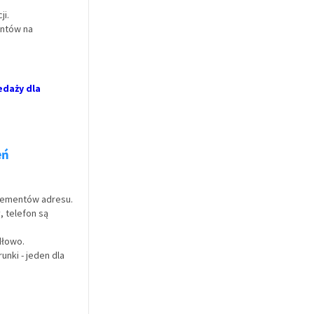
ji.
entów na
edaży dla
eń
elementów adresu.
, telefon są
dłowo.
unki - jeden dla