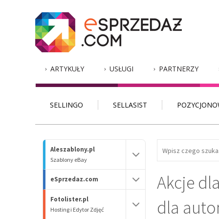
ARTYKUŁY
USŁUGI
PARTNERZY
SELLINGO
SELLASIST
POZYCJONO
Aleszablony.pl
Szablony eBay
Akcje dl
eSprzedaz.com
Fotolister.pl
dla auto
Hosting i Edytor Zdjęć