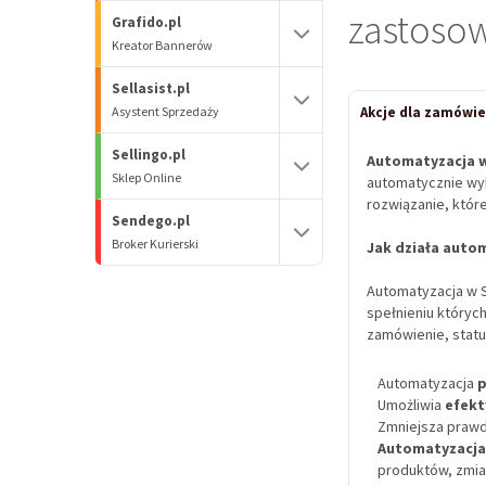
zastoso
Grafido.pl
Kreator Bannerów
Sellasist.pl
Asystent Sprzedaży
Akcje dla zamówie
Sellingo.pl
Automatyzacja w
Sklep Online
automatycznie wyk
rozwiązanie, któr
Sendego.pl
Broker Kurierski
Jak działa autom
Automatyzacja w S
spełnieniu któryc
zamówienie, stat
Automatyzacja
p
Umożliwia
efekt
Zmniejsza prawd
Automatyzacja
produktów, zmia