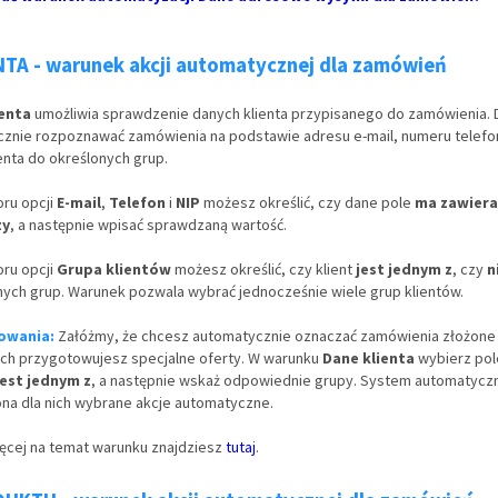
NTA - warunek akcji automatycznej dla zamówień
ienta
umożliwia sprawdzenie danych klienta przypisanego do zamówienia. 
nie rozpoznawać zamówienia na podstawie adresu e-mail, numeru telefon
enta do określonych grup.
ru opcji
E-mail
,
Telefon
i
NIP
możesz określić, czy dane pole
ma zawiera
zy
, a następnie wpisać sprawdzaną wartość.
ru opcji
Grupa klientów
możesz określić, czy klient
jest jednym z
, czy
n
ch grup. Warunek pozwala wybrać jednocześnie wiele grup klientów.
owania:
Załóżmy, że chcesz automatycznie oznaczać zamówienia złożone 
rych przygotowujesz specjalne oferty. W warunku
Dane klienta
wybierz po
est jednym z
, a następnie wskaż odpowiednie grupy. System automatyczn
na dla nich wybrane akcje automatyczne.
ęcej na temat warunku znajdziesz
tutaj
.