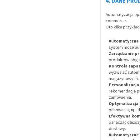
4. DANE PROD
Automatyzacja opa
commerce.
Oto kilka przykła
Automatyczne 
system może aut
Zarządzanie p
produktów objęty
Kontrola zapa
wyzwalać automa
magazynowych.
Personalizacja
rekomendacje pr
zamówienia.
Optymalizacja
pakowania, np. 
Efektywna komu
oznaczać dłuższ
dostawy.
Automatyczne p