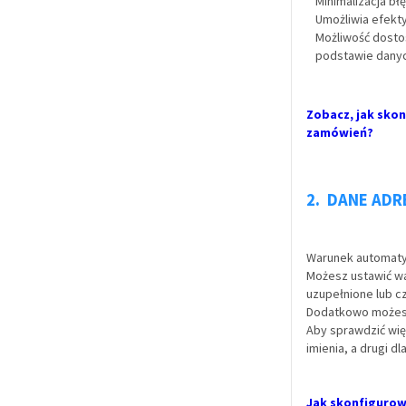
Minimalizacja b
Umożliwia efekty
Możliwość dosto
podstawie dany
Zobacz, jak sko
zamówień?
2. DANE ADR
Warunek automatyz
Możesz ustawić wa
uzupełnione lub cz
Dodatkowo możesz
Aby sprawdzić więc
imienia, a drugi d
Jak skonfigurow